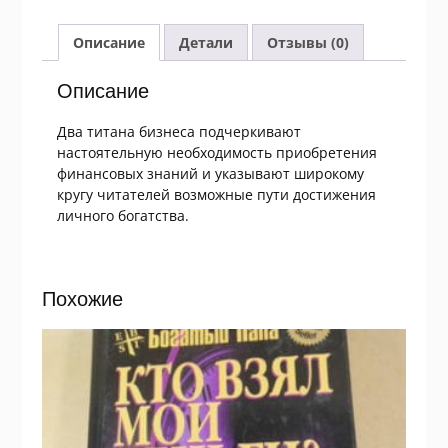
Почему
мы
Описание
Детали
Отзывы (0)
хотим,
чтобы
Описание
Вы
были
Два титана бизнеса подчеркивают
богаты
настоятельную необходимость приобретения
финансовых знаний и указывают широкому
кругу читателей возможные пути достижения
личного богатства.
Похожие