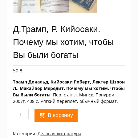
Д.Трамп, Р. Кийосаки.
Почему мы хотим, чтобы
Вы были богаты
50
₴
Трамп Дональд, Кийосаки Роберт, Лектер Шэрон
Л., Макайвер Мередит. Почему мы хотим, чтобы
Вы были богаты.
Пер. с англ. Минск. Попурри
2007г. 408 с. мягкий переплет, обычный формат.
Количество
В корзину
товара
Д.Трамп,
Р.
Категория:
Деловая литература
Кийосаки.