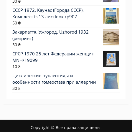
30
₴
СССР 1972. Каунас (Города СССР).
Комплект із 13 листівок /р907
50
₴
Закарпаття. Ужгород. Uzhorod 1932
(репринт)
30
₴
СРСР 1970 25 лет Федерации женщин
MNH/19099
10
₴
Циклические нуклеотиды и
особенности гомеостаза при аллергии
30
₴
Copyright © Все права защищены.