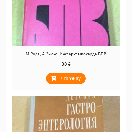
М.Руда, А.Зыско. Инфаркт миокарда БПВ
30
₴
В корзину