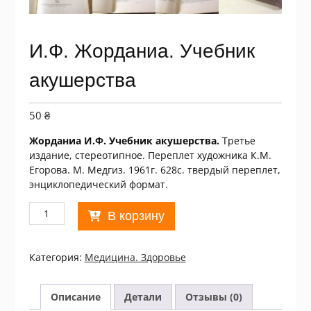
И.Ф. Жорданиа. Учебник
акушерства
50
₴
Жорданиа И.Ф. Учебник акушерства.
Третье
издание, стереотипное. Переплет художника К.М.
Егорова. М. Медгиз. 1961г. 628c. твердый переплет,
энциклопедический формат.
Количество
В корзину
товара
И.Ф.
Жорданиа.
Категория:
Медицина. Здоровье
Учебник
акушерства
Описание
Детали
Отзывы (0)