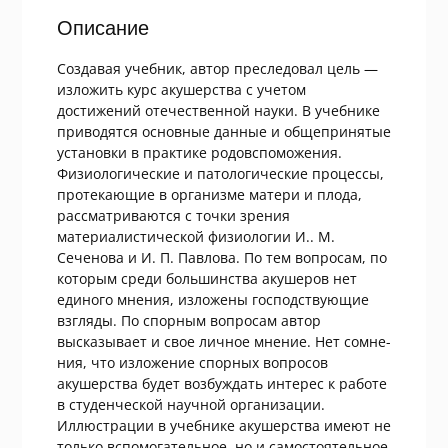
Описание
Создавая учебник, автор преследовал цель —
изложить курс аку­шерства с учетом
достижений отечественной науки. В учебнике
приводятся основные данные и общепринятые
установки в практике родовспоможения.
Физиологические и патологические про­цессы,
протекающие в организме матери и плода,
рассматриваются с точки зрения
материалистической физиологии И.. М.
Сеченова и И. П. Павлова. По тем вопросам, по
которым среди большинства аку­шеров нет
единого мнения, изложены господствующие
взгляды. По спорным вопросам автор
высказывает и свое личное мнение. Нет сомне­
ния, что изложение спорных вопросов
акушерства будет возбуждать интерес к работе
в студенческой научной организации.
Иллюстрации в учебнике акушерства имеют не
только вспомога­тельное, но и самостоятельное