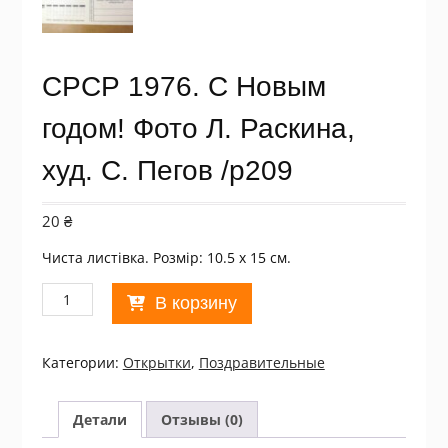
СРСР 1976. С Новым
годом! Фото Л. Раскина,
худ. С. Пегов /р209
20
₴
Чиста листівка. Розмір: 10.5 х 15 см.
Количество
В корзину
товара
СРСР
1976.
Категории:
Открытки
,
Поздравительные
С
Новым
годом!
Детали
Отзывы (0)
Фото