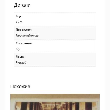
Л.
Детали
Раскина,
худ.
Год:
С.
1976
Пегов
/
Переплет:
р209
Мягкая обложка
Состояние
б/у
Язык:
Русский
Похожие