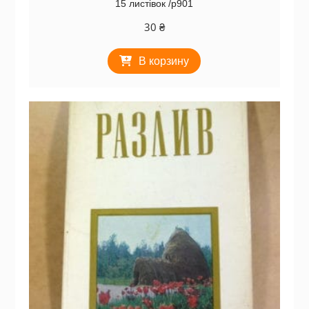
15 листівок /р901
30
₴
В корзину