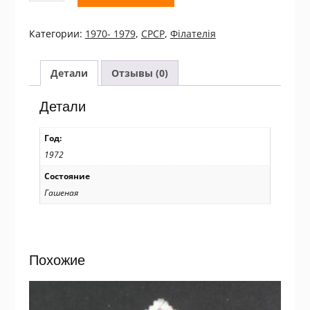
СРСР
1972
Категории:
1970- 1979
,
СРСР
,
Філателія
250
лет
Ижевскому
Детали
Отзывы (0)
заводу
Used/06
Детали
Год:
1972
Состояние
Гашеная
Похожие