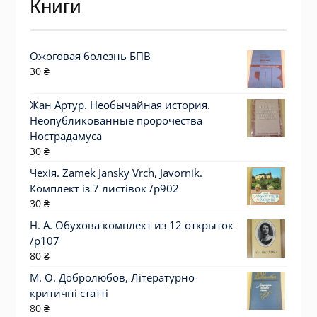
Книги
Ожоговая болезнь БПВ
30
₴
Жан Артур. Необычайная история.
Неопубликованные пророчества
Нострадамуса
30
₴
Чехія. Zamek Jansky Vrch, Javornik.
Комплект із 7 листівок /р902
30
₴
Н. А. Обухова комплект из 12 открыток
/p107
80
₴
М. О. Добролюбов, Літературно-
критичні статті
80
₴