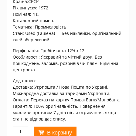
Країна:СРСР
Рік випуску: 1972
Номінал: 4 к.
Каталожний номер:
Тематика: Промисловість
Стан: Used (Гашена) — Без наклейки, оригінальний
клей збережений.
Перфорація: Гребінчаста 12¼ x 12
Особливості: Яскравий та чіткий друк. Без
пошкоджень, заломів, розривів чи плям. Відмінна
центровка.
Додатково:
Доставка: Укрпошта / Нова Пошта по Україні.
Міжнародна доставка за тарифами Укрпошти.
Оплата: Переказ на картку ПриватБанк/Монобанк.
Гарантія: 100% оригінальність. Повернення
можливе протягом 7 днів після отримання, якщо
стан не відповідає опису.
Количество
В корзину
товара