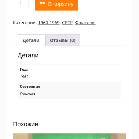
Количество
В корзину
товара
СРСР
1962
Категории:
1960-1969
,
СРСР
,
Філателія
С
Новым
годом!
Детали
Отзывы (0)
Used/06
Детали
Год:
1962
Состояние
Гашеная
Похожие