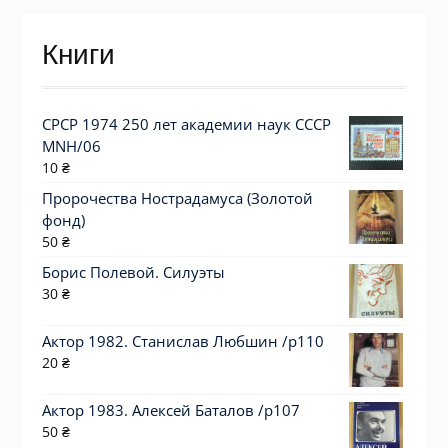
Книги
СРСР 1974 250 лет академии наук СССР
MNH/06
10
₴
Пророчества Нострадамуса (Золотой
фонд)
50
₴
Борис Полевой. Силуэты
30
₴
Актор 1982. Станислав Любшин /p110
20
₴
Актор 1983. Алексей Баталов /p107
50
₴