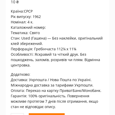
10
₴
Країна:СРСР
Рік випуску: 1962
Номінал: 4 к.
Каталожний номер:
Тематика:
Свято
Стан: Used (Гашена) — Без наклейки, оригінальний
клей збережений.
Перфорація: Гребінчаста 112¼ x 11¾
Особливості: Яскравий та чіткий друк. Без
пошкоджень, заломів, розривів чи плям. Відмінна
центровка.
Додатково:
Доставка: Укрпошта / Нова Пошта по Україні.
Міжнародна доставка за тарифами Укрпошти.
Оплата: Переказ на картку ПриватБанк/Монобанк.
Гарантія: 100% оригінальність. Повернення
можливе протягом 7 днів після отримання, якщо
стан не відповідає опису.