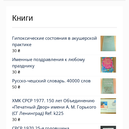
Книги
Гипоксические состояния в акушерской
практике
30
₴
Именные поздравления к любому
празднику
30
₴
Русско-чешский словарь. 40000 слов
50
₴
ХМК СРСР 1977. 150 лет Объединению
«Печатный Двор» имени А. М. Горького
(СГ Ленинград) Ref: k225
30
₴
СРСР 1970 25-я годовщина