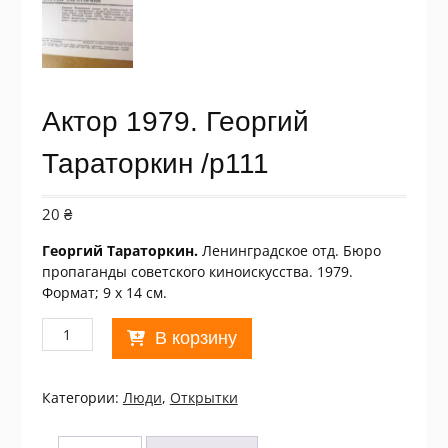
Актор 1979. Георгий
Тараторкин /p111
20
₴
Георгий Тараторкин.
Ленинградское отд. Бюро
пропаганды советского киноискусства. 1979.
Формат; 9 х 14 см.
Количество
В корзину
товара
Актор
1979.
Категории:
Люди
,
Открытки
Георгий
Тараторкин