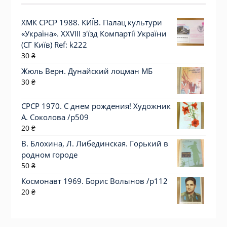
ХМК СРСР 1988. КИЇВ. Палац культури
«Україна». XXVIII з'їзд Компартії України
(СГ Київ) Ref: k222
30
₴
Жюль Верн. Дунайский лоцман МБ
30
₴
СРСР 1970. С днем рождения! Художник
А. Соколова /р509
20
₴
В. Блохина, Л. Либединская. Горький в
родном городе
50
₴
Космонавт 1969. Борис Волынов /p112
20
₴