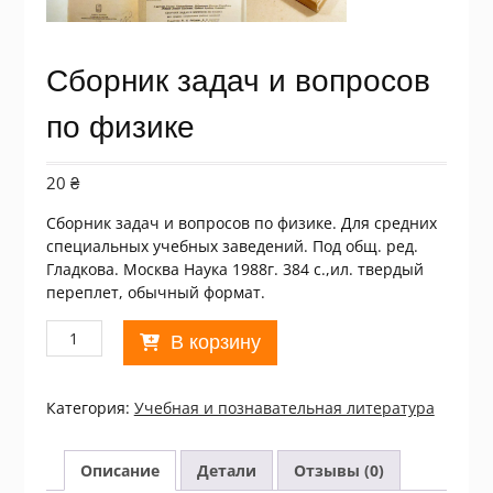
Сборник задач и вопросов
по физике
20
₴
Сборник задач и вопросов по физике. Для средних
специальных учебных заведений. Под общ. ред.
Гладкова. Москва Наука 1988г. 384 с.,ил. твердый
переплет, обычный формат.
Количество
В корзину
товара
Сборник
задач
Категория:
Учебная и познавательная литература
и
вопросов
по
Описание
Детали
Отзывы (0)
физике