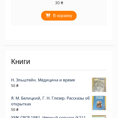
30
₴
В корзину
Книги
Н. Эльштейн. Медицина и время
50
₴
Я. М. Белицкий, Г. Н. Глезер. Рассказы об
открытках
50
₴
ХМК СРСР 1981. Черный коршун /k211