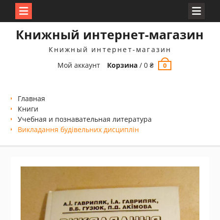
Перейти
Книжный интернет-магазин
к
содержимому
Книжный интернет-магазин
Мой аккаунт
Корзина
/
0
₴
0
Главная
Книги
Учебная и познавательная литература
Викладання будівельних дисциплін