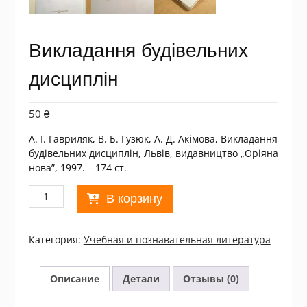
Викладання будівельних
дисциплін
50
₴
А. І. Гавриляк, В. Б. Гузюк, А. Д. Акімова, Викладання
будівельних дисциплін, Львів, видавництво „Оріяна
нова”, 1997. – 174 ст.
Количество
В корзину
товара
Викладання
будівельних
Категория:
Учебная и познавательная литература
дисциплін
Описание
Детали
Отзывы (0)