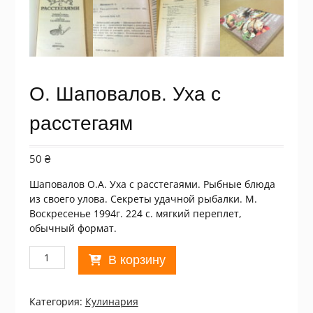
О. Шаповалов. Уха с
расстегаям
50
₴
Шаповалов О.А. Уха с расстегаями. Рыбные блюда
из своего улова. Секреты удачной рыбалки. М.
Воскресенье 1994г. 224 с. мягкий переплет,
обычный формат.
Количество
В корзину
товара
О.
Шаповалов.
Категория:
Кулинария
Уха