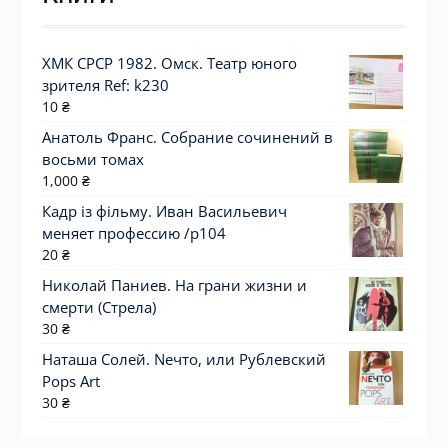
ХМК СРСР 1982. Омск. Театр юного
зрителя Ref: k230
10
₴
Анатоль Франс. Собрание сочинений в
восьми томах
1,000
₴
Кадр із фільму. Иван Васильевич
меняет профессию /p104
20
₴
Николай Паниев. На грани жизни и
смерти (Стрела)
30
₴
Наташа Солей. Nечто, или Рублевский
Pops Art
30
₴