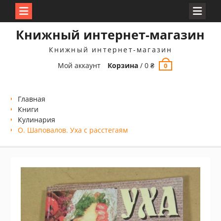
Перейти
Книжный интернет-магазин
к
содержимому
Книжный интернет-магазин
Мой аккаунт
Корзина
/
0
₴
0
Главная
Книги
Кулинария
О. Шаповалов. Уха с расстегаям