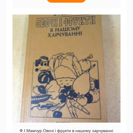
Ф.І.Мамчур.Овочі і фрукти в нашому харчуванні