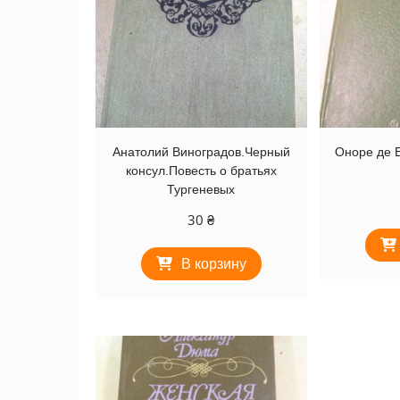
Анатолий Виноградов.Черный
Оноре де 
консул.Повесть о братьях
Тургеневых
30
₴
В корзину