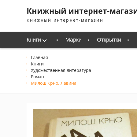
Перейти
Книжный интернет-магаз
к
содержимому
Книжный интернет-магазин
Книги
Марки
Открытки
Главная
Книги
Xудожественная литература
Роман
Милош Крно. Лавина