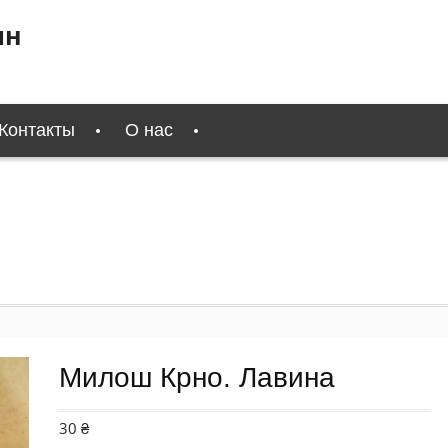
ин
Контакты
О нас
Милош Крно. Лавина
30
₴