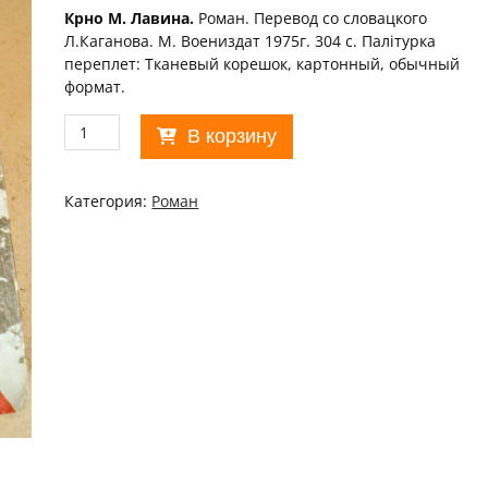
Крно М. Лавина.
Роман. Перевод со словацкого
Л.Каганова. М. Воениздат 1975г. 304 с. Палiтурка
переплет: Тканевый корешок, картонный, обычный
формат.
Количество
В корзину
товара
Милош
Крно.
Категория:
Роман
Лавина