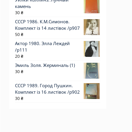
камень
30
₴
СССР 1986. К.М.Симонов.
Комплект із 14 листівок /р907
50
₴
Актор 1980. Элла Леждей
/p111
20
₴
Эмиль Золя. Жерминаль (1)
30
₴
СССР 1989. Город Пушкин.
Комплект із 16 листівок /р902
30
₴