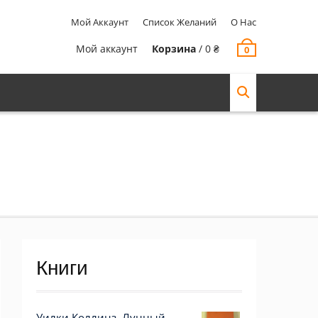
Мой Аккаунт
Список Желаний
О Нас
Мой аккаунт
Корзина
/
0
₴
0
Книги
Уилки Коллинз. Лунный