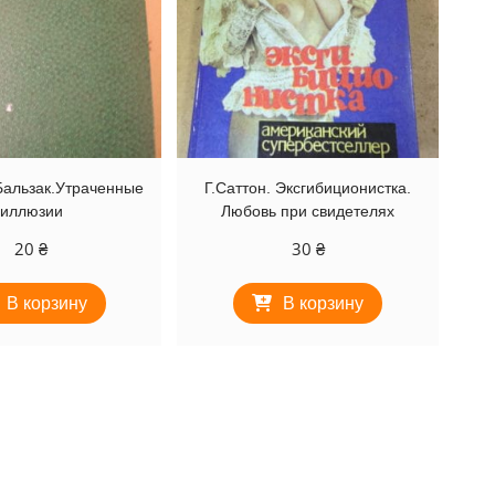
Бальзак.Утраченные
Г.Саттон. Эксгибиционистка.
иллюзии
Любовь при свидетелях
20
₴
30
₴
В корзину
В корзину