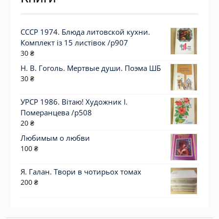
СССР 1974. Блюда литовской кухни.
Комплект із 15 листівок /р907
30
₴
Н. В. Гоголь. Мертвые души. Поэма ШБ
30
₴
УРСР 1986. Вітаю! Художник І.
Померанцева /р508
20
₴
Любимым о любви
100
₴
Я. Галан. Твори в чотирьох томах
200
₴