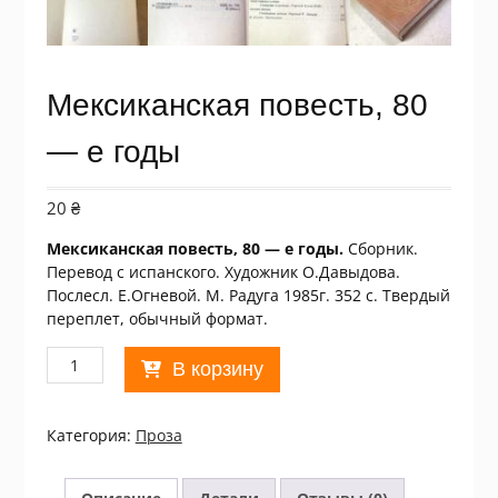
Мексиканская повесть, 80
— е годы
20
₴
Мексиканская повесть, 80 — е годы.
Сборник.
Перевод с испанского. Художник О.Давыдова.
Послесл. Е.Огневой. М. Радуга 1985г. 352 с. Твердый
переплет, обычный формат.
Количество
В корзину
товара
Мексиканская
повесть,
Категория:
Проза
80
-
е