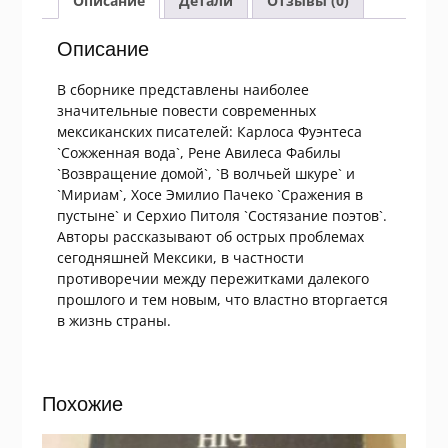
Описание
Детали
Отзывы (0)
годы
Описание
В сборнике представлены наиболее
значительные повести современных
мексиканских писателей: Карлоса Фуэнтеса
`Сожженная вода`, Рене Авилеса Фабилы
`Возвращение домой`, `В волчьей шкуре` и
`Мириам`, Хосе Эмилио Пачеко `Сражения в
пустыне` и Серхио Питоля `Состязание поэтов`.
Авторы рассказывают об острых проблемах
сегодняшней Мексики, в частности
противоречии между пережитками далекого
прошлого и тем новым, что властно вторгается
в жизнь страны.
Похожие