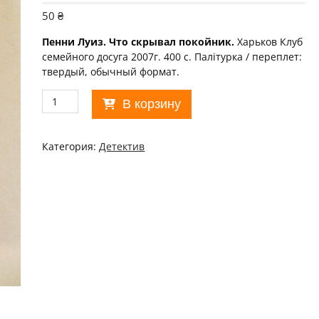
50
₴
Пенни Луиз. Что скрывал покойник.
Харьков Клуб
семейного досуга 2007г. 400 с. Палiтурка / переплет:
твердый, обычный формат.
Количество
В корзину
товара
Луиз
Пенни.
Категория:
Детектив
Что
скрывал
покойник