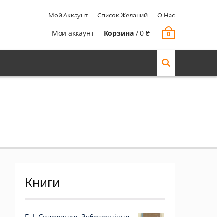
Мой Аккаунт
Список Желаний
О Нас
Мой аккаунт
Корзина
/
0
₴
0
Книги
Г. І. Сидоренко. Зуботехнічне