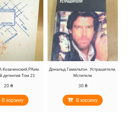
.Козачинский,Р.Ким.
Дональд Гамильтон. Устрашители.
й детектив Том 21
Мстители
20
₴
30
₴
В корзину
В корзину