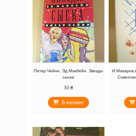
Питер Чейни, Эд Макбейн. Звезды
И.Макаров,А
сыска
Советски
30
₴
В корзину