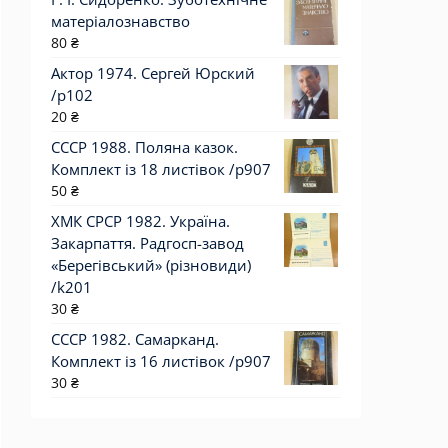
матеріалознавство
80
₴
Актор 1974. Сергей Юрский
/p102
20
₴
СССР 1988. Поляна казок.
Комплект із 18 листівок /р907
50
₴
ХМК СРСР 1982. Україна.
Закарпаття. Радгосп-завод
«Берегівський» (різновиди)
/k201
30
₴
СССР 1982. Самарканд.
Комплект із 16 листівок /р907
30
₴