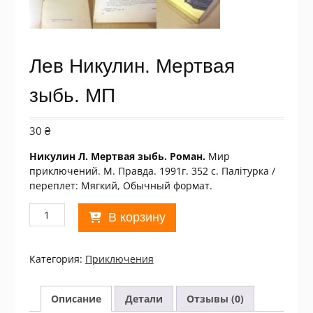
Лев Никулин. Мертвая
зыбь. МП
30
₴
Никулин Л. Мертвая зыбь. Роман.
Мир
приключений. М. Правда. 1991г. 352 с. Палiтурка /
переплет: Мягкий, Обычный формат.
Количество
В корзину
товара
Лев
Никулин.
Категория:
Приключения
Мертвая
зыбь.
МП
Описание
Детали
Отзывы (0)