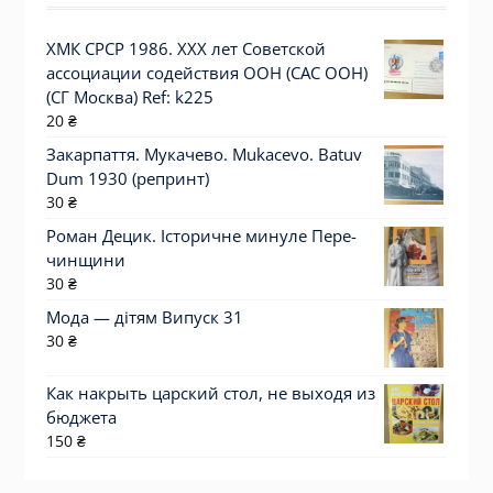
ХМК СРСР 1986. XXX лет Советской
ассоциации содействия ООН (САС ООН)
(СГ Москва) Ref: k225
20
₴
Закарпаття. Мукачево. Mukacevo. Batuv
Dum 1930 (репринт)
30
₴
Роман Децик. Історичне минуле Пе­ре­
чин­щи­­ни
30
₴
Мода — дітям Випуск 31
30
₴
Как накрыть царский стол, не выходя из
бюджета
150
₴