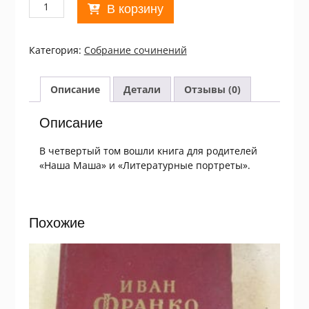
Количество
В корзину
товара
Л.
Пантелеев.
Категория:
Собрание сочинений
Собрание
сочинений
в
Описание
Детали
Отзывы (0)
четырех
томах.
Описание
Том
4
В четвертый том вошли книга для родителей
«Наша Маша» и «Литературные портреты».
Похожие