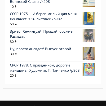
Воинской Славы /k208
10
₴
СССР 1975. …И берег, милый для меня.
Комплект із 16 листівок /р902
50
₴
Эрнест Хемингуэй. Прощай, оружие.
Рассказы
30
₴
Ну, просто анекдот! Выпуск второй
30
₴
СРСР 1978. С праздником, дорогие
женщины! Художник Т. Панченко /р803
20
₴