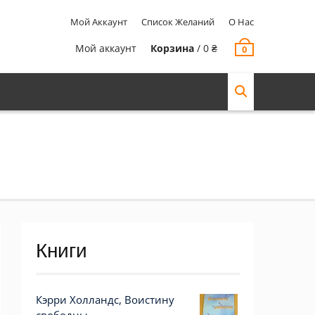
Мой Аккаунт
Список Желаний
О Нас
Мой аккаунт
Корзина
/
0
₴
0
Книги
Кэрри Холландс, Воистину