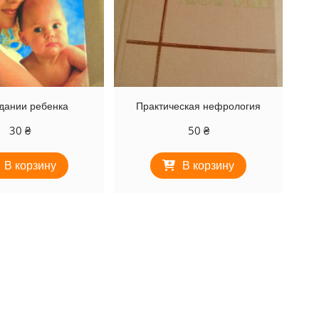
дании ребенка
Практическая нефрология
30
₴
50
₴
В корзину
В корзину