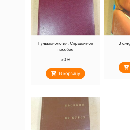
Пульмонология. Справочное
В ожи
пособие
30
₴
В корзину