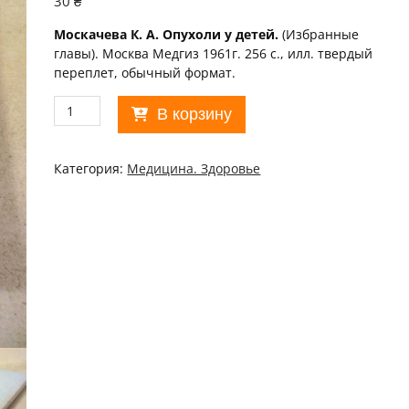
30
₴
Москачева К. А. Опухоли у детей.
(Избранные
главы). Москва Медгиз 1961г. 256 с., илл. твердый
переплет, обычный формат.
Количество
В корзину
товара
К.
А.
Категория:
Медицина. Здоровье
Москачева.
Опухоли
у
детей