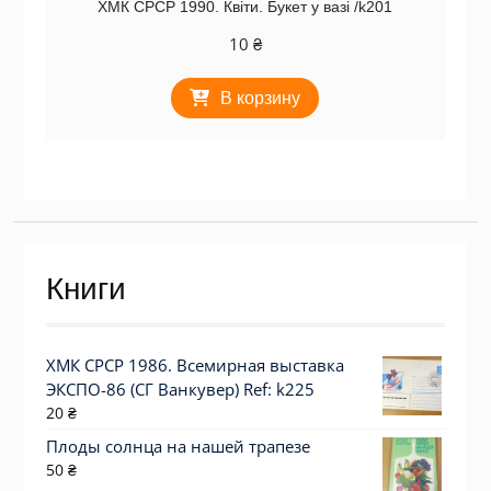
ХМК СРСР 1990. Квіти. Букет у вазі /k201
10
₴
В корзину
Книги
ХМК СРСР 1986. Всемирная выставка
ЭКСПО-86 (СГ Ванкувер) Ref: k225
20
₴
Плоды солнца на нашей трапезе
50
₴