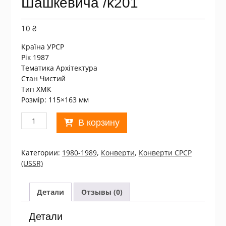
Шашкевича /k201
10
₴
Країна УРСР
Рік 1987
Тематика Архітектура
Стан Чистий
Тип ХМК
Розмір: 115×163 мм
Количество
В корзину
товара
ХМК
СРСР
Категории:
1980-1989
,
Конверти
,
Конверти СРСР
1987.
(USSR)
Україна.
Музей-
садиба
Детали
Отзывы (0)
М.
Шашкевича
Детали
/k201