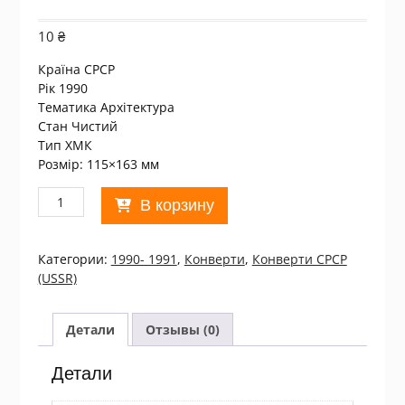
10
₴
Країна СРСР
Рік 1990
Тематика Архітектура
Стан Чистий
Тип ХМК
Розмір: 115×163 мм
Количество
В корзину
товара
ХМК
СССР
Категории:
1990- 1991
,
Конверти
,
Конверти СРСР
1990.
(USSR)
Пермь.
Скульптурная
композиция
Детали
Отзывы (0)
/k201
Детали