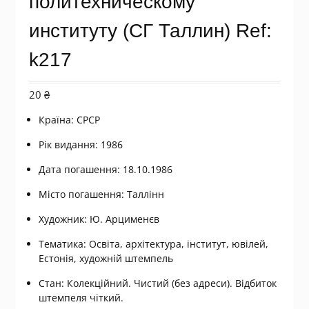
политехническому
институту (СГ Таллин) Ref:
k217
20
₴
Країна: СРСР
Рік видання: 1986
Дата погашення: 18.10.1986
Місто погашення: Таллінн
Художник: Ю. Арцименєв
Тематика: Освіта, архітектура, інститут, ювілей,
Естонія, художній штемпель
Стан: Колекційний. Чистий (без адреси). Відбиток
штемпеля чіткий.