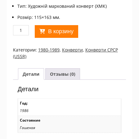
Тип: Художній маркований конверт (ХМК)
Розмір: 115×163 мм.
Количество
В корзину
товара
ХМК
СРСР
Категории:
1980-1989
,
Конверти
,
Конверти СРСР
1986.
(USSR)
50
лет
Таллиннскому
Детали
Отзывы (0)
политехническому
институту
Детали
(СГ
Таллин)
Год:
Ref:
1986
k217
Состояние
Гашеная