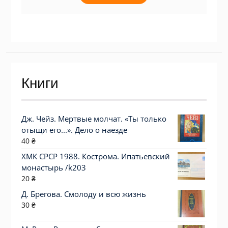
Книги
Дж. Чейз. Мертвые молчат. «Ты только
отыщи его...». Дело о наезде
40
₴
ХМК СРСР 1988. Кострома. Ипатьевский
монастырь /k203
20
₴
Д. Брегова. Смолоду и всю жизнь
30
₴