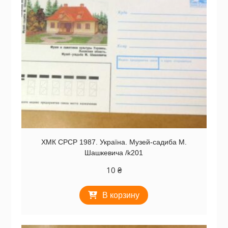
ХМК СРСР 1987. Україна. Музей-садиба М.
Шашкевича /k201
10
₴
В корзину