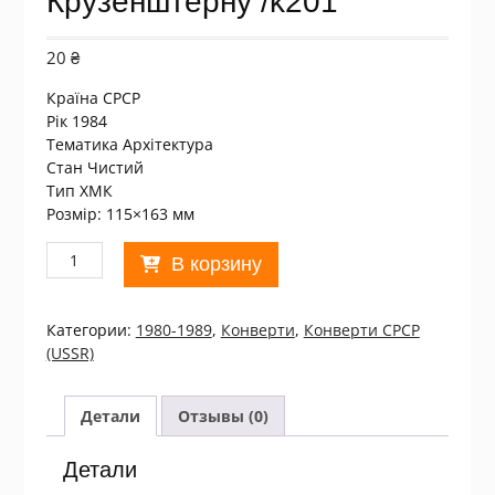
Крузенштерну /k201
20
₴
Країна СРСР
Рік 1984
Тематика Архітектура
Стан Чистий
Тип ХМК
Розмір: 115×163 мм
Количество
В корзину
товара
ХМК
СССР
Категории:
1980-1989
,
Конверти
,
Конверти СРСР
1984.
(USSR)
Ленинград.
Памятник
И.
Детали
Отзывы (0)
Крузенштерну
/k201
Детали