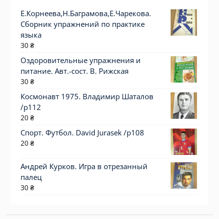
Е.Корнеева,Н.Баграмова,Е.Чарекова.
Сборник упражнений по практике
языка
30
₴
Оздоровительные упражнения и
питание. Авт.-сост. В. Рижская
30
₴
Космонавт 1975. Владимир Шаталов
/p112
20
₴
Спорт. Футбол. David Jurasek /p108
20
₴
Андрей Курков. Игра в отрезанный
палец
30
₴