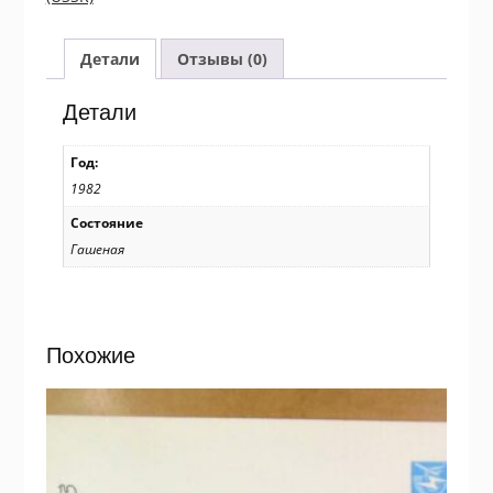
Пассажирский
теплоход
«Владимир
Детали
Отзывы (0)
Ильич»
/k212
Детали
Год:
1982
Состояние
Гашеная
Похожие