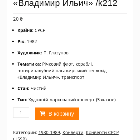
«Владимир Ильич» /k212
20
₴
Країна:
СРСР
Рік:
1982
Художник:
П. Глазунов
Тематика:
Річковий флот, кораблі,
чотирипалубний пасажирський теплохід
«Владимир Ильич», транспорт
Стан:
Чистий
Тип:
Художній маркований конверт (Заказне)
Количество
В корзину
товара
ХМК
СРСР
Категории:
1980-1989
,
Конверти
,
Конверти СРСР
1982.
(USSR)