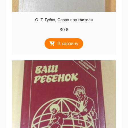
О. Т. Губко, Слово про вчителя
30
₴
В корзину