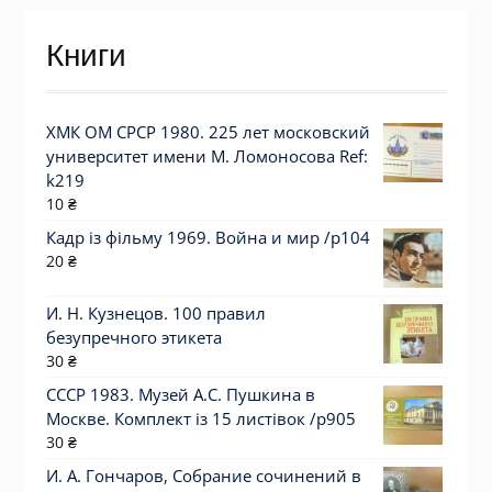
Книги
ХМК ОМ СРСР 1980. 225 лет московский
университет имени М. Ломоносова Ref:
k219
10
₴
Кадр із фільму 1969. Война и мир /p104
20
₴
И. Н. Кузнецов. 100 правил
безупречного этикета
30
₴
СССР 1983. Музей А.С. Пушкина в
Москве. Комплект із 15 листівок /р905
30
₴
И. А. Гончаров, Собрание сочинений в