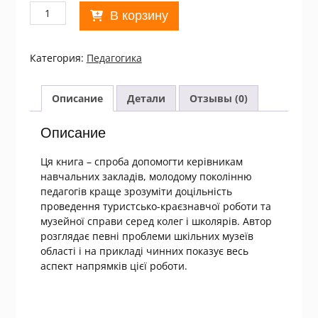
Количество
В корзину
товара
Р.
Децик.
Категория:
Педагогика
Невичерпна
скарбниця
людських
Описание
Детали
Отзывы (0)
святинь
(підпис
Описание
автора)
Ця книга – спроба допомогти керівникам
навчальних закладів, молодому поколінню
педагогів краще зрозуміти доцільність
проведення туристсько-краєзнавчої роботи та
музейної справи серед колег і школярів. Автор
розглядає певні проблеми шкільних музеїв
області і на прикладі чинних показує весь
аспект напрямків цієї роботи.