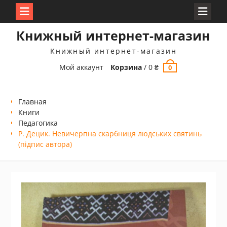
Перейти
Книжный интернет-магазин
к
содержимому
Книжный интернет-магазин
Мой аккаунт
Корзина
/
0
₴
0
Главная
Книги
Педагогика
Р. Децик. Невичерпна скарбниця людських святинь
(підпис автора)