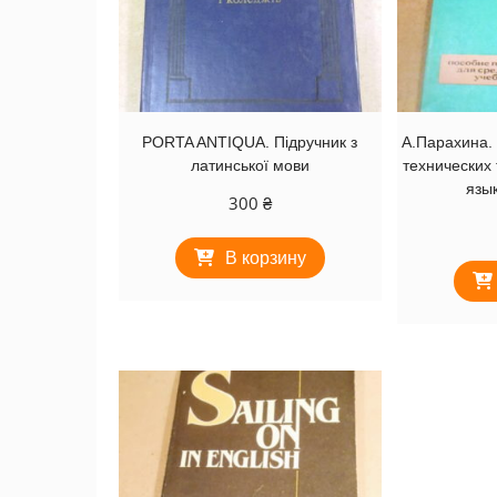
PORTA ANTIQUA. Підручник з
А.Парахина.
латинської мови
технических 
язык
300
₴
В корзину