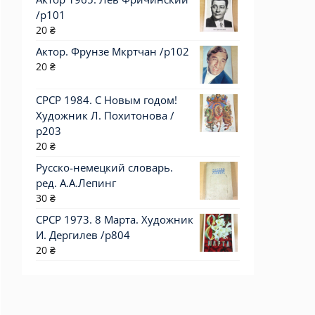
/p101
20
₴
Актор. Фрунзе Мкртчан /p102
20
₴
СРСР 1984. С Новым годом!
Художник Л. Похитонова /
р203
20
₴
Русско-немецкий словарь.
ред. А.А.Лепинг
30
₴
СРСР 1973. 8 Марта. Художник
И. Дергилев /р804
20
₴