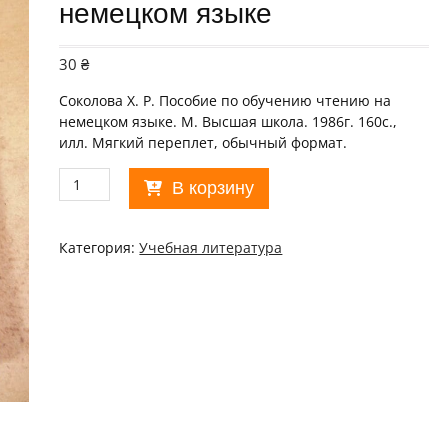
немецком языке
30
₴
Соколова Х. Р. Пособие по обучению чтению на
немецком языке
. М. Высшая школа. 1986г. 160с.,
илл. Мягкий переплет, обычный формат.
Количество
В корзину
товара
Х.
Р.
Категория:
Учебная литература
Соколова.
Пособие
по
обучению
чтению
на
немецком
языке