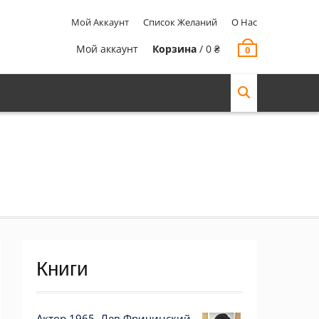
Мой Аккаунт
Список Желаний
О Нас
Мой аккаунт
Корзина
/
0
₴
0
Книги
Актор 1965. Лев Фричинский