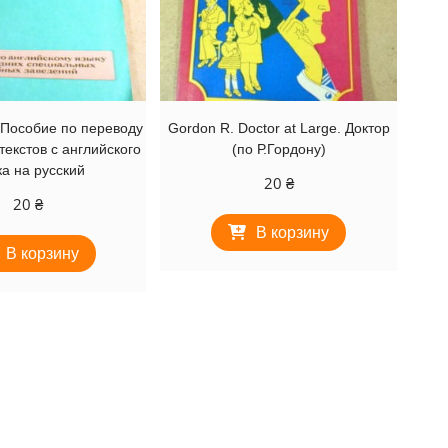
 Пособие по переводу
Gordon R. Doctor at Large. Доктор
текстов с английского
(по Р.Гордону)
а на русский
20
₴
20
₴
В корзину
В корзину