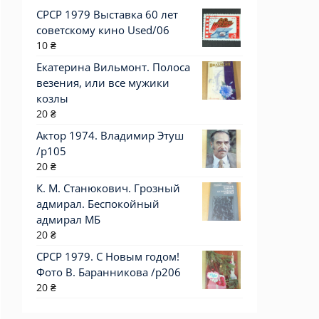
СРСР 1979 Выставка 60 лет
советскому кино Used/06
10
₴
Екатерина Вильмонт. Полоса
везения, или все мужики
козлы
20
₴
Актор 1974. Владимир Этуш
/p105
20
₴
К. М. Станюкович. Грозный
адмирал. Беспокойный
адмирал МБ
20
₴
СРСР 1979. С Новым годом!
Фото В. Баранникова /р206
20
₴