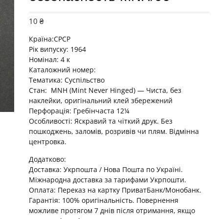
10
₴
Країна:СРСР
Рік випуску: 1964
Номінал: 4 к
Каталожний номер:
Тематика:
Суспільство
Стан: MNH (Mint Never Hinged) — Чиста, без
наклейки, оригінальний клей збережений
Перфорація: Гребінчаста 12¼
Особливості: Яскравий та чіткий друк. Без
пошкоджень, заломів, розривів чи плям. Відмінна
центровка.
Додатково:
Доставка: Укрпошта / Нова Пошта по Україні.
Міжнародна доставка за тарифами Укрпошти.
Оплата: Переказ на картку ПриватБанк/Монобанк.
Гарантія: 100% оригінальність. Повернення
можливе протягом 7 днів після отримання, якщо