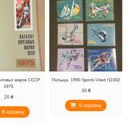
очтовых марок СССР
Польща. 1990 Sports Used /11002
1975
30
₴
20
₴
В корзину
В корзину