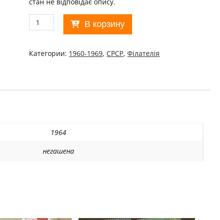
стан не відповідає опису.
Количество
В корзину
товара
СРСР
1964
Категории:
1960-1969
,
СРСР
,
Філателія
Общественная
безопасность
MNH/06
1964
негашена