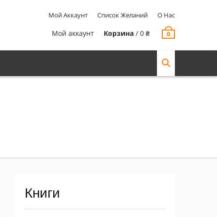
Мой Аккаунт
Список Желаний
О Нас
Мой аккаунт
Корзина
/
0
₴
0
Книги