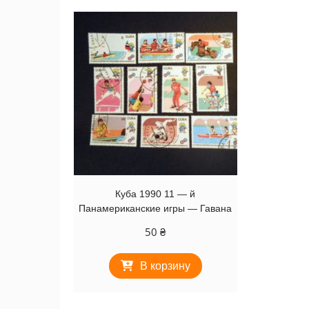
Куба 1990 11 — й
Панамериканские игры — Гавана
50
₴
В корзину