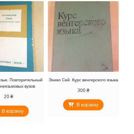
язык. Повторительный
Энико Сий. Курс венгерского языка
 неязыковых вузов
300
₴
20
₴
В корзину
В корзину