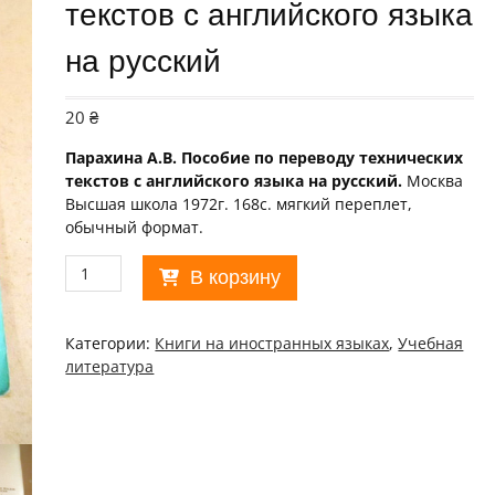
текстов с английского языка
на русский
20
₴
Парахина А.В. Пособие по переводу технических
текстов с английского языка на русский.
Москва
Высшая школа 1972г. 168с. мягкий переплет,
обычный формат.
Количество
В корзину
товара
А.Парахина.
Пособие
Категории:
Книги на иностранных языках
,
Учебная
по
литература
переводу
технических
текстов
с
английского