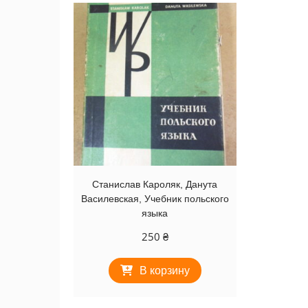
Станислав Кароляк, Данута
Василевская, Учебник польского
языка
250
₴
В корзину