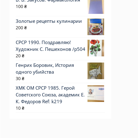
100
₴
Золотые рецепты кулинарии
200
₴
СРСР 1990. Поздравляю!
Художник С. Пешехонов /р504
20
₴
Генрих Боровик, История
одного убийства
30
₴
ХМК ОМ СРСР 1985. Герой
Советского Союза, академик Е.
К. Федоров Ref: k219
10
₴