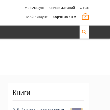
Мой Аккаунт
Список Желаний
О Нас
Мой аккаунт
Корзина
/
0
₴
0
Книги
В. В. Закусов. Фармакология