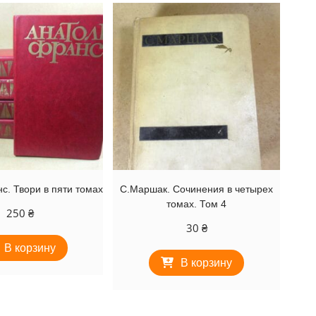
с. Твори в пяти томах
С.Маршак. Сочинения в четырех
томах. Том 4
250
₴
30
₴
В корзину
В корзину