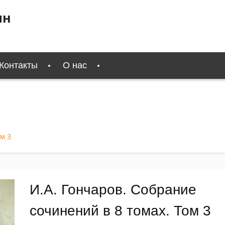
ин
Контакты
О нас
м 3
И.А. Гончаров. Собрание
сочинений в 8 томах. Том 3