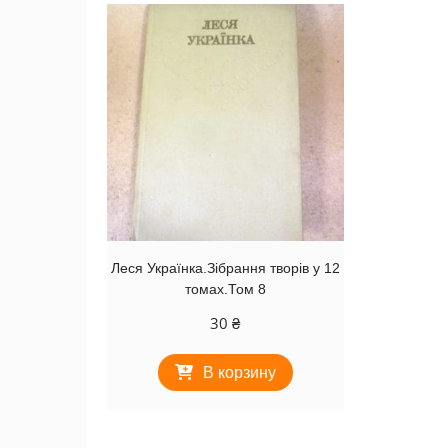
Леся Українка.Зібрання творів у 12
томах.Том 8
30
₴
В корзину