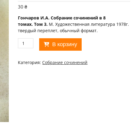
30
₴
Гончаров И.А. Собрание сочинений в 8
томах. Том 3.
М. Художественная литература 1978г.
твердый переплет, обычный формат.
Количество
В корзину
товара
И.А.
Гончаров.
Категория:
Собрание сочинений
Собрание
сочинений
в
8
томах.
Том
3