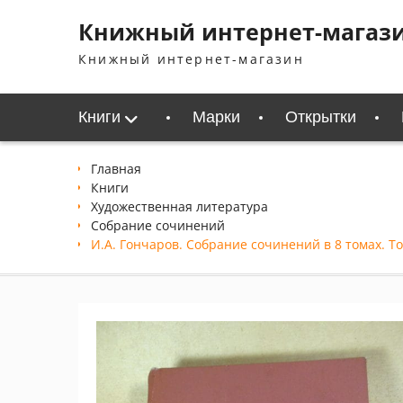
Перейти
Книжный интернет-магаз
к
содержимому
Книжный интернет-магазин
Книги
Марки
Открытки
Главная
Книги
Xудожественная литература
Собрание сочинений
И.А. Гончаров. Собрание сочинений в 8 томах. То