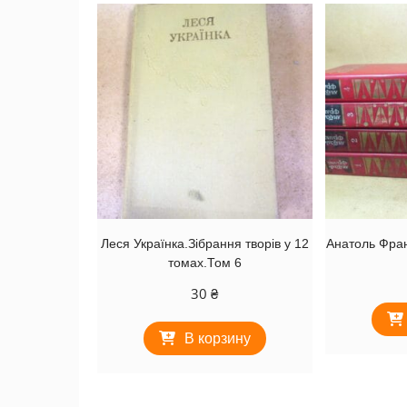
Леся Українка.Зібрання творів у 12
Анатоль Фран
томах.Том 6
30
₴
В корзину