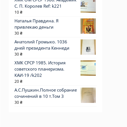
С. П. Королев Ref: k221
10
₴
Наталья Правдина. Я
привлекаю деньги
30
₴
Анатолий Громыко. 1036
дней президента Кеннеди
30
₴
ХМК СРСР 1985. История
советского планеризма.
КАИ-19 /k202
20
₴
А.С.Пушкин.Полное собрание
сочинений в 10 т.Том 3
30
₴