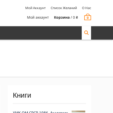
Мой Аккаунт
Список Желаний
О Нас
Мой аккаунт
Корзина
/
0
₴
0
Книги
ХМК ОМ СРСР 1986. Академик