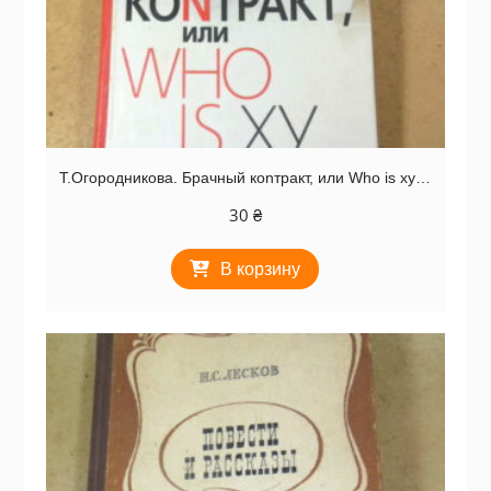
Т.Огородникова. Брачный коnтракт, или Who is xy…
30
₴
В корзину