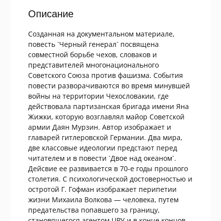
океаном
Описание
Созданная на документальном материале,
повесть `Черный генерал` посвящена
совместной борьбе чехов, словаков и
представителей многонационального
Советского Союза против фашизма. События
повести разворачиваются во время минувшей
войны на территории Чехословакии, где
действовала партизанская бригада имени Яна
Жижки, которую возглавлял майор Советской
армии Даян Мурзин. Автор изображает и
главарей гитлеровской Германии. Два мира,
две классовые идеологии предстают перед
читателем и в повести `Двое над океаном`.
Дейсвие ее развивается в 70-е годы прошлого
столетия. С психологической достоверностью и
остротой Г. Гофман изображает перипетии
жизни Михаила Волкова — человека, путем
предательства попавшего за границу,
становящегося агентом ЦРУ и в конце концов