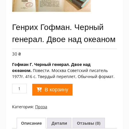
Генрих Гофман. Черный
генерал. Двое над океаном
30
₴
Гофман Г. Черный генерал. Двое над
океаном.
Повести. Москва Советский писатель
1977г. 416 с. Твердый переплет, Обычный формат.
Количество
В корзину
товара
Генрих
Гофман.
Категория:
Проза
Черный
генерал.
Двое
Описание
Детали
Отзывы (0)
над