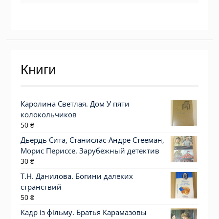
Книги
Каролина Светлая. Дом У пяти
колокольчиков
50
₴
Дьердь Сита, Станислас-Андре Стееман,
Морис Периссе. Зарубежный детектив
30
₴
Т.Н. Данилова. Богини далеких
странствий
50
₴
Кадр із фільму. Братья Карамазовы