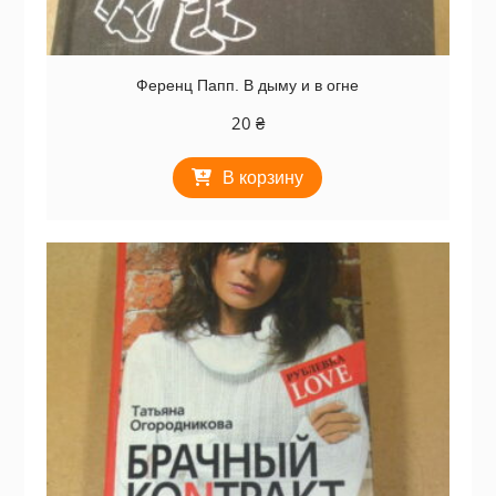
Ференц Папп. В дыму и в огне
20
₴
В корзину