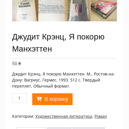
Джудит Крэнц, Я покорю
Манхэттен
50
₴
Джудит Крэнц. Я покорю Манхэттен. М., Ростов-на-
Дону: Вагриус, Гермес, 1993. 512 с. Твердый
переплет, Обычный формат.
Количество
В корзину
товара
Джудит
Крэнц,
Категории:
Xудожественная литература
,
Роман
Я
покорю