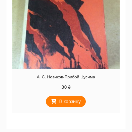
А. С. Новиков-Прибой Цусима
30
₴
В корзину