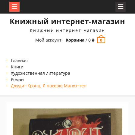
Перейти
Книжный интернет-магазин
к
содержимому
Книжный интернет-магазин
Мой аккаунт
Корзина
/
0
₴
0
Главная
Книги
Xудожественная литература
Роман
Джудит Крэнц, Я покорю Манхэттен