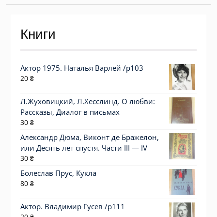
Книги
Актор 1975. Наталья Варлей /p103
20
₴
Л.Жуховицкий, Л.Хесслинд. О любви:
Рассказы, Диалог в письмах
30
₴
Александр Дюма, Виконт де Бражелон,
или Десять лет спустя. Части III — IV
30
₴
Болеслав Прус, Кукла
80
₴
Актор. Владимир Гусев /p111
20
₴