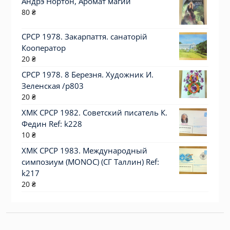
Андрэ Нортон, Аромат магии
80
₴
СРСР 1978. Закарпаття. санаторій
Кооператор
20
₴
СРСР 1978. 8 Березня. Художник И.
Зеленская /р803
20
₴
ХМК СРСР 1982. Советский писатель К.
Федин Ref: k228
10
₴
ХМК СРСР 1983. Международный
симпозиум (MONOC) (СГ Таллин) Ref:
k217
20
₴