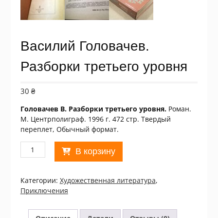
Василий Головачев.
Разборки третьего уровня
30
₴
Головачев В. Разборки третьего уровня.
Роман.
М. Центрполиграф. 1996 г. 472 стр. Твердый
переплет, Обычный формат.
Количество
В корзину
товара
Василий
Головачев.
Категории:
Xудожественная литература
,
Разборки
Приключения
третьего
уровня