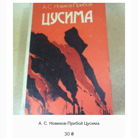
А. С. Новиков-Прибой Цусима
30
₴