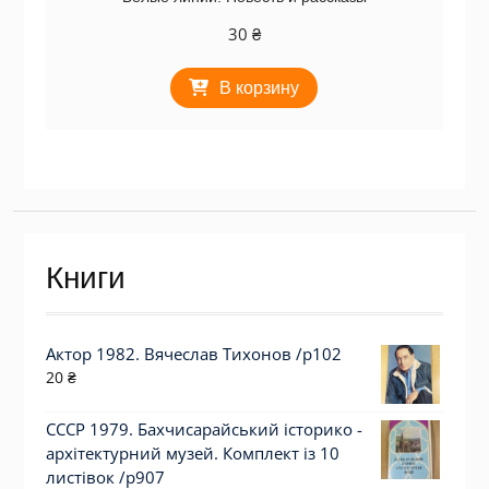
30
₴
В корзину
Книги
Актор 1982. Вячеслав Тихонов /p102
20
₴
СССР 1979. Бахчисарайський історико -
архітектурний музей. Комплект із 10
листівок /р907