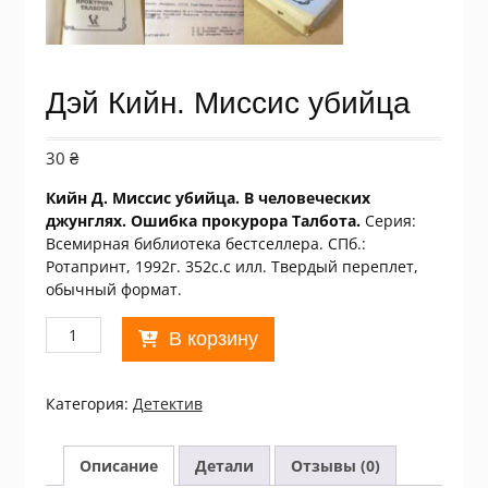
Дэй Кийн. Миссис убийца
30
₴
Кийн Д. Миссис убийца. В человеческих
джунглях. Ошибка прокурора Талбота.
Серия:
Всемирная библиотека бестселлера. СПб.:
Ротапринт, 1992г. 352с.с илл. Твердый переплет,
обычный формат.
Количество
В корзину
товара
Дэй
Кийн.
Категория:
Детектив
Миссис
убийца
Описание
Детали
Отзывы (0)