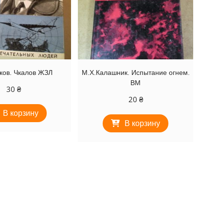
ков. Чкалов ЖЗЛ
М.Х.Калашник. Испытание огнем.
ВМ
30
₴
20
₴
В корзину
В корзину