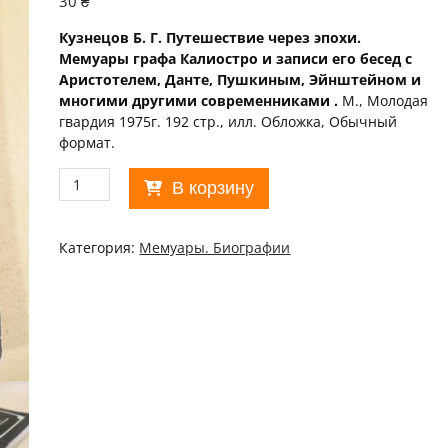
30
₴
Кузнецов Б. Г. Путешествие через эпохи.
Мемуары графа Калиостро и записи его бесед с
Аристотелем, Данте, Пушкиным, Эйнштейном и
многими другими современниками .
М., Молодая
гвардия 1975г. 192 стр., илл. Обложка, Обычный
формат.
Количество
В корзину
товара
Борис
Кузнецов.
Категория:
Мемуары. Биографии
Путешествие
через
эпохи