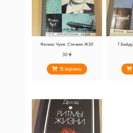
Феликс Чуев. Стечкин ЖЗЛ
Г.Байду
30
₴
В корзину