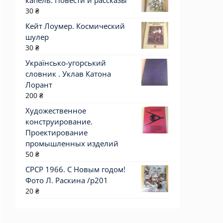
капель. Повести и рассказы
30
₴
Кейт Лоумер. Космический
шулер
30
₴
Українсько-угорський
словник . Уклав Катона
Лорант
200
₴
Художественное
конструирование.
Проектирование
промышленных изделий
50
₴
СРСР 1966. С Новым годом!
Фото Л. Раскина /р201
20
₴