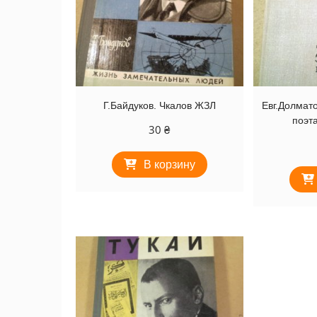
Г.Байдуков. Чкалов ЖЗЛ
Евг.Долмат
поэта
30
₴
В корзину