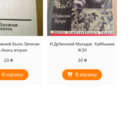
овский.Было.Записки
И.Дубинский-Мухадзе. Куйбышев
.Книга вторая
ЖЗЛ
20
₴
30
₴
В корзину
В корзину