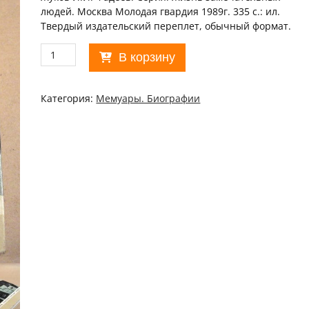
людей. Москва Молодая гвардия 1989г. 335 с.: ил.
Твердый издательский переплет, обычный формат.
Количество
В корзину
товара
И.Жуков.
Фадеев
Категория:
Мемуары. Биографии
ЖЗЛ