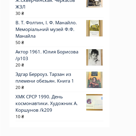
Ж.Скверчинская. Черкасов
ЖЗЛ
30
₴
В. Т. Фолтин, І. Ф. Манайло.
Меморіальний музей Ф.Ф.
Манайла
50
₴
Актор 1961. Юлия Борисова
/p103
20
₴
Эдгар Берроуз. Тарзан из
племени обезьян. Книга 1
20
₴
ХМК СРСР 1990. День
космонавтики. Художник А.
Коршунов /k209
10
₴