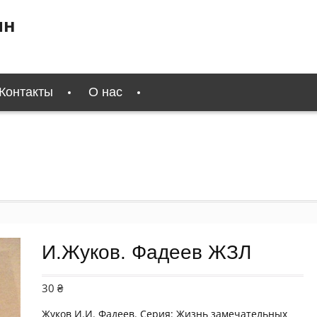
ин
Контакты
О нас
И.Жуков. Фадеев ЖЗЛ
30
₴
Жуков И.И. Фадеев. Серия: Жизнь замечательных