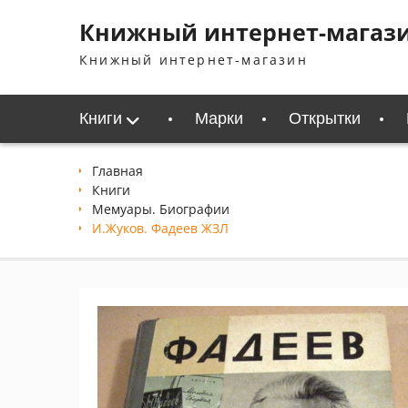
Перейти
Книжный интернет-магаз
к
содержимому
Книжный интернет-магазин
Книги
Марки
Открытки
Главная
Книги
Мемуары. Биографии
И.Жуков. Фадеев ЖЗЛ