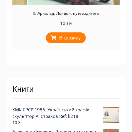
К. Арнольд. Лондон: путеводитель
100
₴
В корзину
Книги
ХМК СРСР 1986. Український графік і
скульптор А. Страхов Ref: k218
10
₴
Александр Бушков. Летающие острова