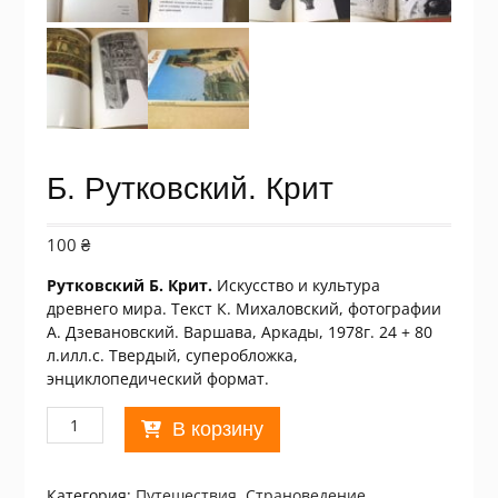
Б. Рутковский. Крит
100
₴
Рутковский Б. Крит.
Искусство и культура
древнего мира. Текст К. Михаловский, фотографии
А. Дзевановский. Варшава, Аркады, 1978г. 24 + 80
л.илл.с. Твердый, суперобложка,
энциклопедический формат.
Количество
В корзину
товара
Б.
Рутковский.
Категория:
Путешествия. Страноведение