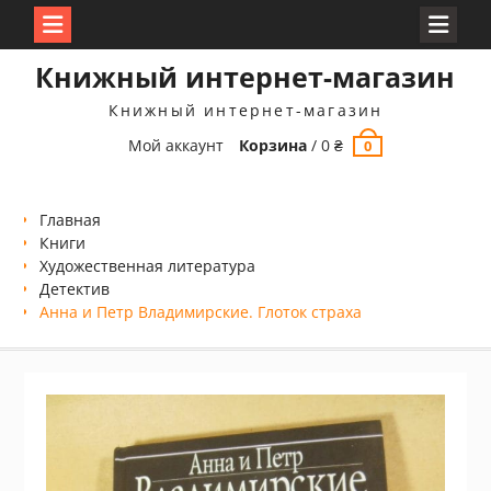
Перейти
Книжный интернет-магазин
к
содержимому
Книжный интернет-магазин
Мой аккаунт
Корзина
/
0
₴
0
Главная
Книги
Xудожественная литература
Детектив
Анна и Петр Владимирские. Глоток страха