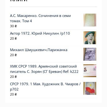
А.С. Макаренко. Сочинения в семи
томах. Том 4
30
₴
Актор 1972. Юрий Никулин /p110
20
₴
Михаил Шмушкевич.Парижанка
20
₴
ХМК СРСР 1989. Армянский советский
писатель С. Зорян (СГ Ереван) Ref: k222
20
₴
СРСР 1979. 1 Мая. Художник В. Чмаров /
р702
20
₴