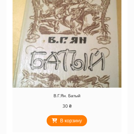
В.Г.Ян. Батый
30
₴
В корзину