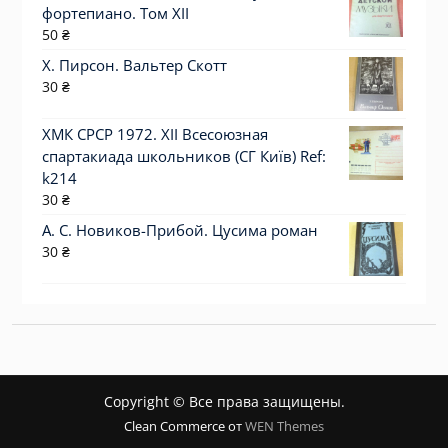
фортепиано. Том XII
50
₴
Х. Пирсон. Вальтер Скотт
30
₴
ХМК СРСР 1972. XII Всесоюзная
спартакиада школьников (СГ Київ) Ref:
k214
30
₴
А. С. Новиков-Прибой. Цусима роман
30
₴
Copyright © Все права защищены.
Clean Commerce от
WEN Themes