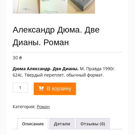
Александр Дюма. Две
Дианы. Роман
30
₴
Дюма Александр. Две Дианы.
М. Правда 1990г.
624с. Твердый переплет, обычный формат.
Количество
В корзину
товара
Александр
Дюма.
Категория:
Роман
Две
Дианы.
Роман
Описание
Детали
Отзывы (0)