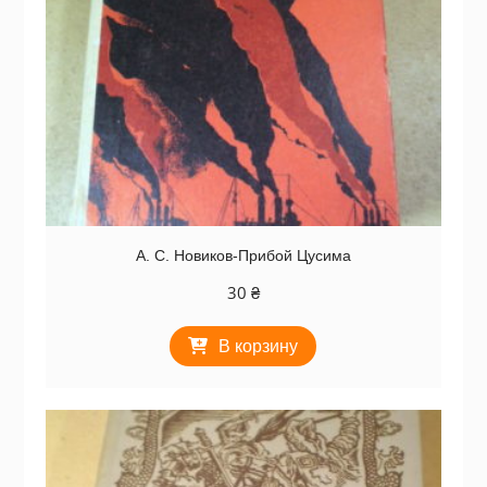
А. С. Новиков-Прибой Цусима
30
₴
В корзину