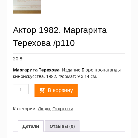
Актор 1982. Маргарита
Терехова /p110
20
₴
Маргарита Терехова
. Издание Бюро пропаганды
киноискусства. 1982. Формат; 9 х 14 см.
Количество
В корзину
товара
Актор
1982.
Категории:
Люди
,
Открытки
Маргарита
Терехова
/p110
Детали
Отзывы (0)