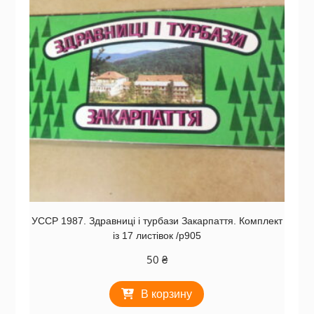
УССР 1987. Здравниці і турбази Закарпаття. Комплект
із 17 листівок /р905
50
₴
В корзину