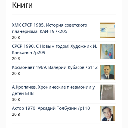
Книги
ХМК СРСР 1985. История советского
планеризма. КАИ-19 /k205
20
₴
СРСР 1990. С Новым годом! Художник И.
Канканян /р209
20
₴
Космонавт 1969. Валерий Кубасов /p112
20
₴
А.Кропачев. Хронические пневмонии у
детей БПВ
30
₴
Актор 1970. Аркадий Толбузин /p110
20
₴