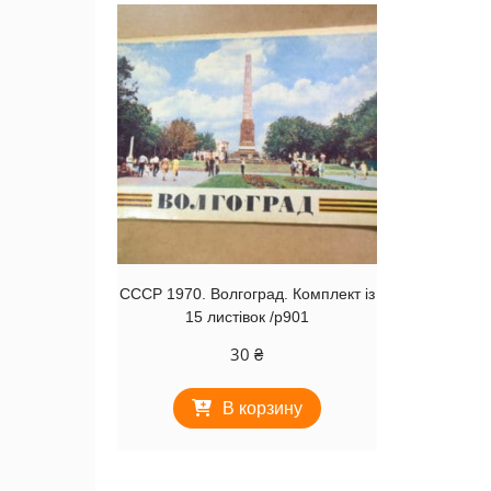
СССР 1970. Волгоград. Комплект із
15 листівок /р901
30
₴
В корзину