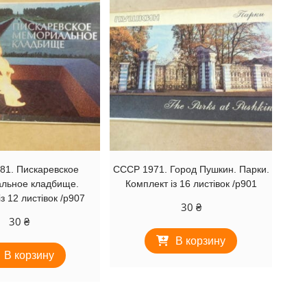
81. Пискаревское
СССР 1971. Город Пушкин. Парки.
льное кладбище.
Комплект із 16 листівок /р901
з 12 листівок /р907
30
₴
30
₴
В корзину
В корзину