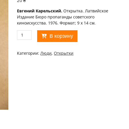
20
₴
Евгений Карельский.
Открытка. Латвийское
Издание Бюро пропаганды советского
киноискусства. 1976. Формат; 9 х 14 см.
Количество
В корзину
товара
Актор
1976.
Категории:
Люди
,
Открытки
Евгений
Карельский
/p101