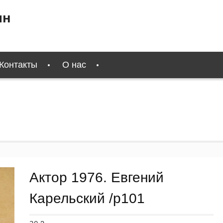
ин
Контакты
О нас
Актор 1976. Евгений
Карельский /p101