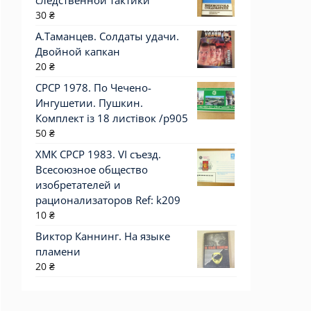
следственной тактики
30
₴
А.Таманцев. Солдаты удачи.
Двойной капкан
20
₴
СРСР 1978. По Чечено-
Ингушетии. Пушкин.
Комплект із 18 листівок /р905
50
₴
ХМК СРСР 1983. VI съезд.
Всесоюзное общество
изобретателей и
рационализаторов Ref: k209
10
₴
Виктор Каннинг. На языке
пламени
20
₴