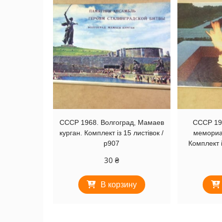
СССР 1968. Волгоград, Мамаев
СССР 19
курган. Комплект із 15 листівок /
мемориа
р907
Комплект і
30
₴
В корзину