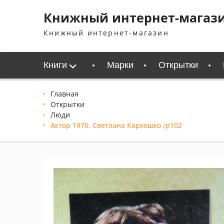
Перейти
Книжный интернет-магаз
к
содержимому
Книжный интернет-магазин
Книги
Марки
Открытки
Главная
Открытки
Люди
Актор 1970. Светлана Коркошко /p102