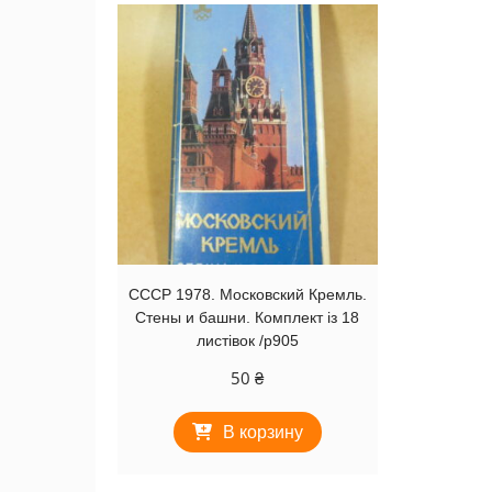
СССР 1978. Московский Кремль.
Стены и башни. Комплект із 18
листівок /р905
50
₴
В корзину