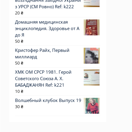
возз'єднання Західної України
з УРСР (СМ Ровно) Ref: k222
20
₴
Домашняя медицинская
энциклопедия. Здоровье от А
до Я
50
₴
Кристофер Райх, Первый
миллиард
50
₴
ХМК ОМ СРСР 1981. Герой
Советского Союза А. Х.
БАБАДЖАНЯН Ref: k221
10
₴
Волшебный клубок Выпуск 19
30
₴