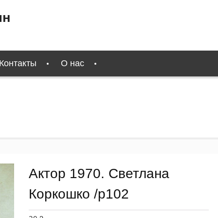
ин
Контакты
О нас
Актор 1970. Светлана
Коркошко /p102