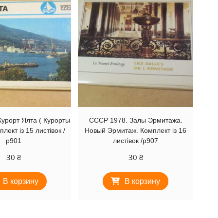
урорт Ялта ( Курорты
СССР 1978. Залы Эрмитажа.
лект із 15 листівок /
Новый Эрмитаж. Комплект із 16
р901
листівок /р907
30
₴
30
₴
В корзину
В корзину