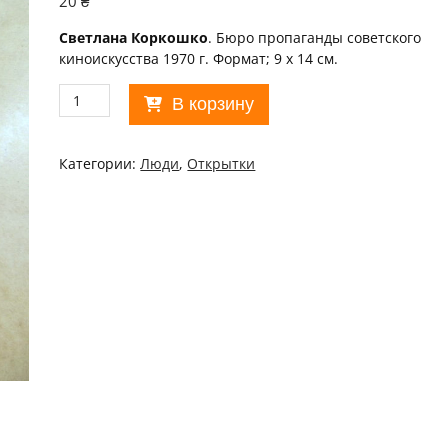
20
₴
Светлана Коркошко
. Бюро пропаганды советского
киноискусства 1970 г. Формат; 9 х 14 см.
Количество
В корзину
товара
Актор
1970.
Категории:
Люди
,
Открытки
Светлана
Коркошко
/p102