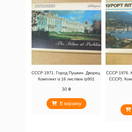
СССР 1971. Город Пушкин. Дворец.
СССР 1976. К
Комплект із 16 листівок /р901
СССР). Комп
30
₴
В корзину