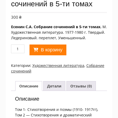
сочинений в 5-ти томах
300
₴
Есенин С.А. Собрание сочинений в 5-ти томах.
М.
Художественная литература. 1977-1980 г. Твердый.
Ледериновый. переплет, Уменьшенный.
Количество
В корзину
товара
С.А.
Есенин.
Категории:
Xудожественная литература
,
Собрание
Собрание
сочинений
сочинений
в
5-
Описание
Детали
Отзывы (0)
ти
томах
Описание
Том 1- Стихотворения и поэмы (1910- 1917гг),
Том 2 — Стихотворения и драматический