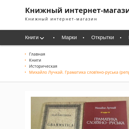
Перейти
Книжный интернет-магаз
к
содержимому
Книжный интернет-магазин
Книги
Марки
Открытки
Главная
Книги
Историческая
Михайло Лучкай. Граматика слов’яно-руська (реп