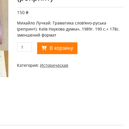
150
₴
Михайло Лучкай. Граматика слов’яно-руська
(репринт).
Київ
Наукова думка», 1989г. 190 с.+ 178с.
зменшений формат
Количество
В корзину
товара
Михайло
Лучкай.
Категория:
Историческая
Граматика
слов'яно-
руська
(репринт)