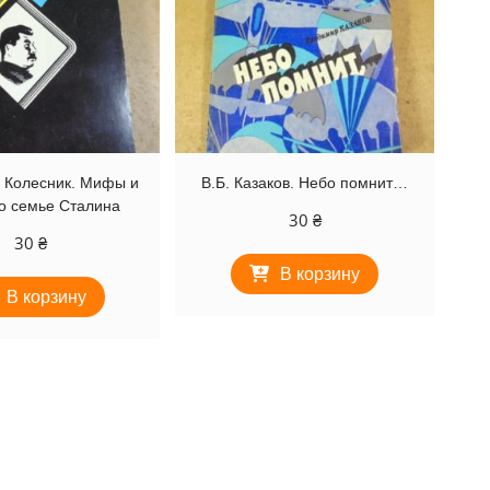
 Колесник. Мифы и
В.Б. Казаков. Небо помнит…
о семье Сталина
30
₴
30
₴
В корзину
В корзину