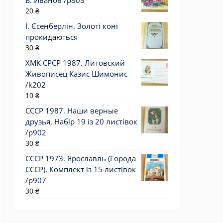
Б. Иванов /р803
20
₴
І. Єсенберлін. Золоті коні
прокидаються
30
₴
ХМК СРСР 1987. Литовский
Живописец Казис Шимонис
/k202
10
₴
СССР 1987. Наши верные
друзья. Набір 19 із 20 листівок
/р902
30
₴
СССР 1973. Ярославль (Города
СССР). Комплект із 15 листівок
/р907
30
₴