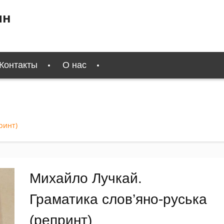
ин
Контакты
О нас
ринт)
Михайло Лучкай.
Граматика слов’яно-руська
(репринт)