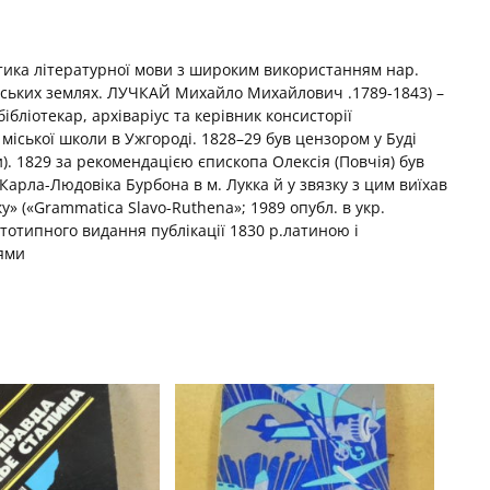
тика літературної мови з широким використанням нар.
нських землях. ЛУЧКАЙ Михайло Михайлович .1789-1843) –
ібліотекар, архіваріус та керівник консисторії
міської школи в Ужгороді. 1828–29 був цензором у Буді
). 1829 за рекомендацією єпископа Олексія (Повчія) був
арла-Людовіка Бурбона в м. Лукка й у звязку з цим виїхав
ку» («Grammatica Slavo-Ruthena»; 1989 опубл. в укр.
ототипного видання публікації 1830 р.латиною і
рями