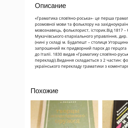
Описание
«Граматика слов’яно-роська»- це перша грама
розмовної мови та фольклору на західноукраї
мовознавець, фольклорист, історик.Від 1817 – б
Мукачівського єпархіального управління, дир. 
(нині у складі м. Будапешт – столиця Угорщини
запрошений як придворний парох до герцога К
до Італії. 1830 видав «Граматику слов’яно-русь
перекладі).Видання складається з 2 частин: ф
українського перекладу граматики з комента
Похожие