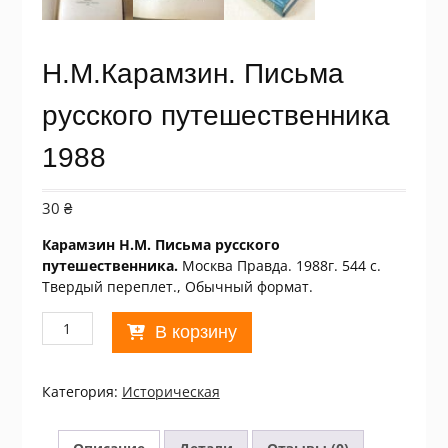
Н.М.Карамзин. Письма
русского путешественника
1988
30
₴
Карамзин Н.М. Письма русского
путешественника.
Москва Правда. 1988г. 544 с.
Твердый переплет., Обычный формат.
Количество
В корзину
товара
Н.М.Карамзин.
Письма
Категория:
Историческая
русского
путешественника
1988