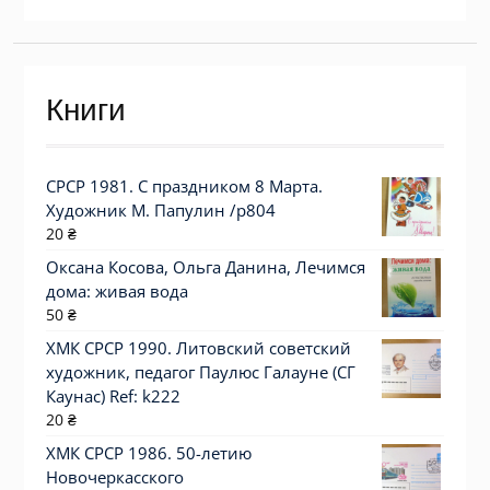
Книги
СРСР 1981. С праздником 8 Марта.
Художник М. Папулин /р804
20
₴
Оксана Косова, Ольга Данина, Лечимся
дома: живая вода
50
₴
ХМК СРСР 1990. Литовский советский
художник, педагог Паулюс Галауне (СГ
Каунас) Ref: k222
20
₴
ХМК СРСР 1986. 50-летию
Новочеркасского