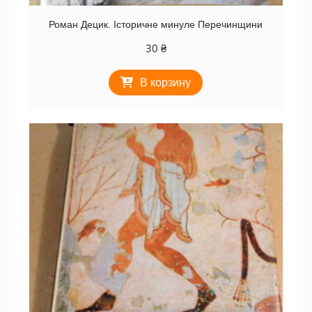
Роман Децик. Історичне минуле Пе­ре­чин­щи­­ни
30
₴
В корзину