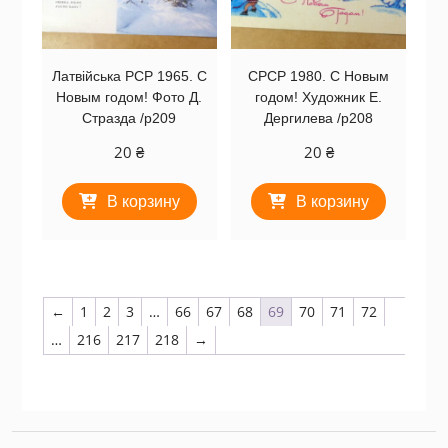
Латвійська РСР 1965. С
СРСР 1980. С Новым
Новым годом! Фото Д.
годом! Художник Е.
Стразда /р209
Дергилева /р208
20
₴
20
₴
В корзину
В корзину
←
1
2
3
…
66
67
68
69
70
71
72
…
216
217
218
→