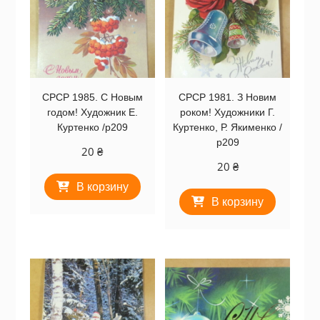
СРСР 1985. С Новым
СРСР 1981. З Новим
годом! Художник Е.
роком! Художники Г.
Куртенко /р209
Куртенко, Р. Якименко /
р209
20
₴
20
₴
В корзину
В корзину