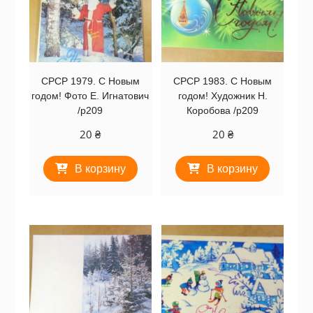
СРСР 1979. С Новым
СРСР 1983. С Новым
годом! Фото Е. Игнатович
годом! Художник Н.
/р209
Коробова /р209
20
₴
20
₴
В корзину
В корзину