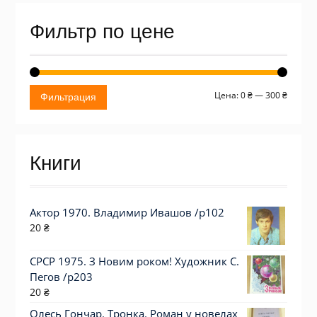
Фильтр по цене
Миним
Макси
Цена:
0 ₴
—
300 ₴
Фильтрация
цена
цена
Книги
Актор 1970. Владимир Ивашов /p102
20
₴
СРСР 1975. З Новим роком! Художник С.
Пегов /р203
20
₴
Олесь Гончар. Тронка. Роман у новелах