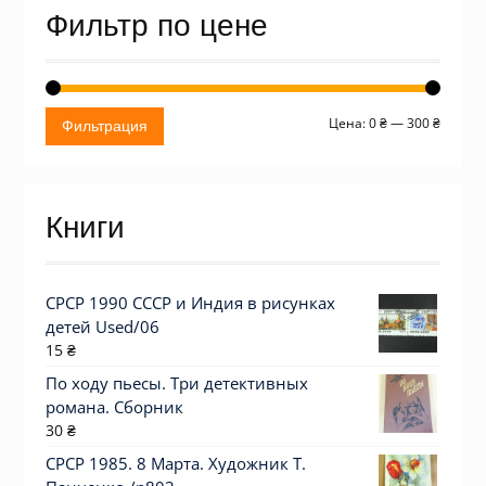
Фильтр по цене
Миним
Макси
Цена:
0 ₴
—
300 ₴
Фильтрация
цена
цена
Книги
СРСР 1990 СССР и Индия в рисунках
детей Used/06
15
₴
По ходу пьесы. Три детективных
романа. Сборник
30
₴
СРСР 1985. 8 Марта. Художник Т.