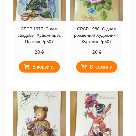
СРСР 1977. С дем
СРСР 1980. С днем
свадьбы! Художник А.
рождения! Художник Г.
Плаксин /р507
Куртенко /р507
20
₴
20
₴
В корзину
В корзину