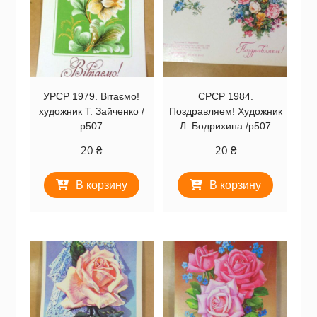
УРСР 1979. Вітаємо!
СРСР 1984.
художник Т. Зайченко /
Поздравляем! Художник
р507
Л. Бодрихина /р507
20
₴
20
₴
В корзину
В корзину