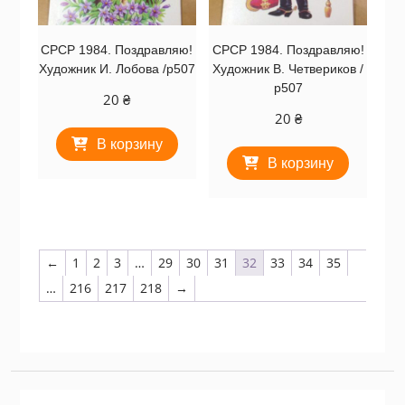
СРСР 1984. Поздравляю!
СРСР 1984. Поздравляю!
Художник И. Лобова /р507
Художник В. Четвериков /
р507
20
₴
20
₴
В корзину
В корзину
←
1
2
3
…
29
30
31
32
33
34
35
…
216
217
218
→