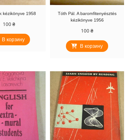
k kézikönyve 1958
Tóth Pál. A ​baromfitenyésztés
kézikönyve 1956
100
₴
100
₴
В корзину
В корзину