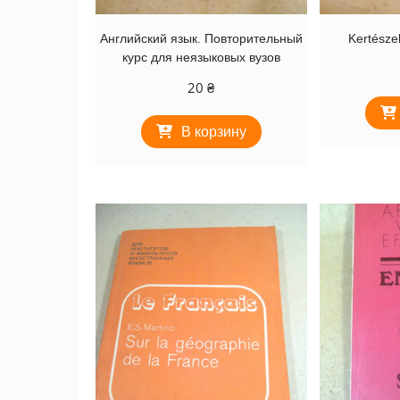
Английский язык. Повторительный
Kertésze
курс для неязыковых вузов
20
₴
В корзину