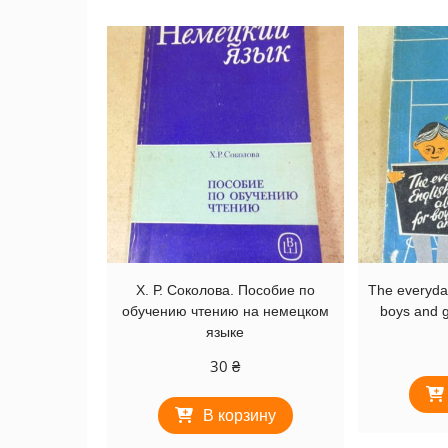
недавние
Х. Р. Соколова. Пособие по
The everyda
обучению чтению на немецком
boys and g
языке
30
₴
В корзину