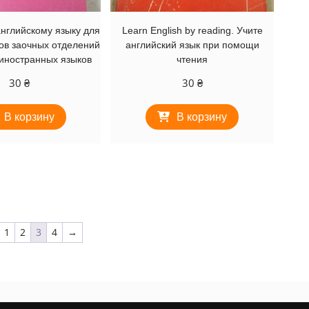
нглийскому языку для
Learn English by reading. Учите
ов заочных отделений
английский язык при помощи
 иностранных языков
чтения
30
₴
30
₴
В корзину
В корзину
1
2
3
4
→