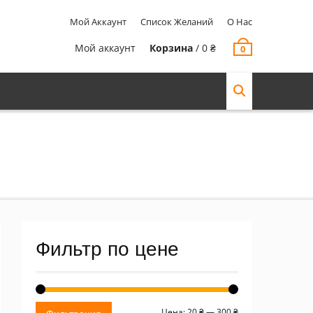
Мой Аккаунт
Список Желаний
О Нас
Мой аккаунт
Корзина
/
0
₴
0
Фильтр по цене
Минимальная
Максимальная
Цена:
20 ₴
—
300 ₴