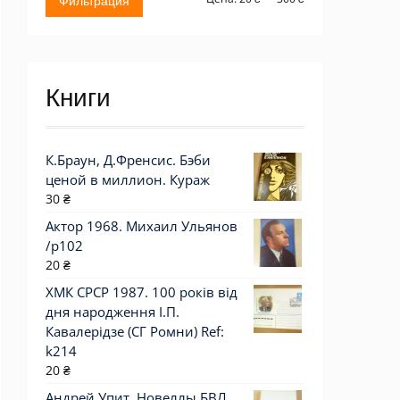
Фильтрация
цена
цена
Книги
К.Браун, Д.Френсис. Бэби
ценой в миллион. Кураж
30
₴
Актор 1968. Михаил Ульянов
/p102
20
₴
ХМК СРСР 1987. 100 років від
дня народження І.П.
Кавалерідзе (СГ Ромни) Ref:
k214
20
₴
Андрей Упит. Новеллы БВЛ