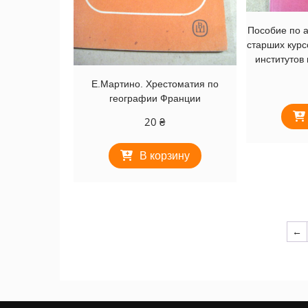
Пособие по а
старших курс
институтов
Е.Мартино. Хрестоматия по
географии Франции
20
₴
В корзину
←