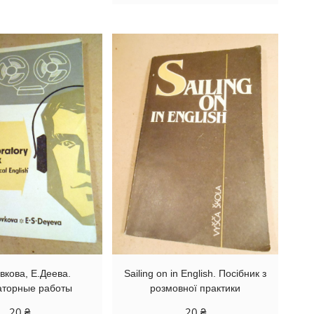
вкова, Е.Деева.
Sailing on in English. Посібник з
аторные работы
розмовної практики
20
₴
20
₴