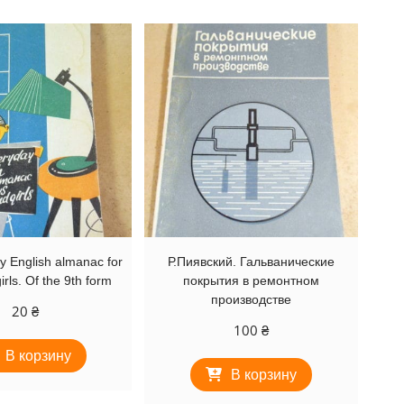
y English almanac for
Р.Пиявский. Гальванические
irls. Of the 9th form
покрытия в ремонтном
производстве
20
₴
100
₴
В корзину
В корзину