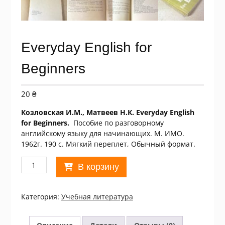
Everyday English for
Beginners
20
₴
Козловская И.М., Матвеев Н.К. Everyday English
for Beginners.
Пособие по разговорному
английскому языку для начинающих. М. ИМО.
1962г. 190 с. Мягкий переплет, Обычный формат.
Количество
В корзину
товара
Everyday
English
Категория:
Учебная литература
for
Beginners