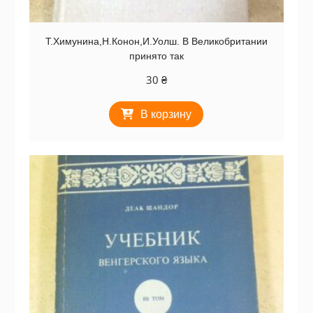
Т.Химунина,Н.Конон,И.Уолш. В Великобритании
принято так
30
₴
В корзину