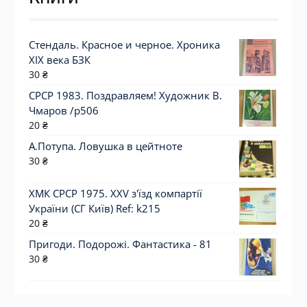
Стендаль. Красное и черное. Хроника
XIX века БЗК
30
₴
СРСР 1983. Поздравляем! Художник В.
Чмаров /р506
20
₴
А.Потупа. Ловушка в цейтноте
30
₴
ХМК СРСР 1975. XXV з'їзд компартії
України (СГ Київ) Ref: k215
20
₴
Пригоди. Подорожі. Фантастика - 81
30
₴