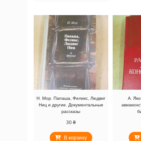
Н. Мор. Папаша, Феликс, Людвиг
А. Яко
Ниц и другие. Документальные
авиаконс
рассказы
б
30
₴
В корзину