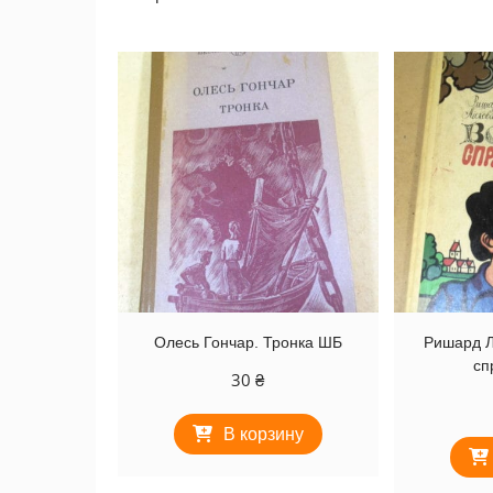
самые
недавние
Олесь Гончар. Тронка ШБ
Ришард Л
сп
30
₴
В корзину