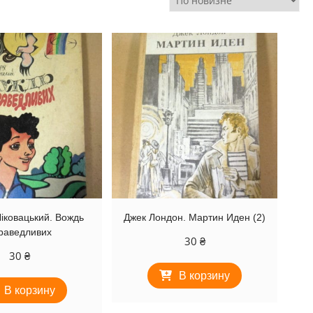
іковацький. Вождь
Джек Лондон. Мартин Иден (2)
раведливих
30
₴
30
₴
В корзину
В корзину