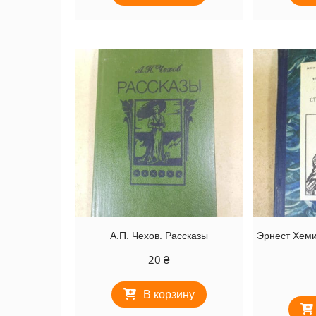
А.П. Чехов. Рассказы
Эрнест Хеми
20
₴
В корзину