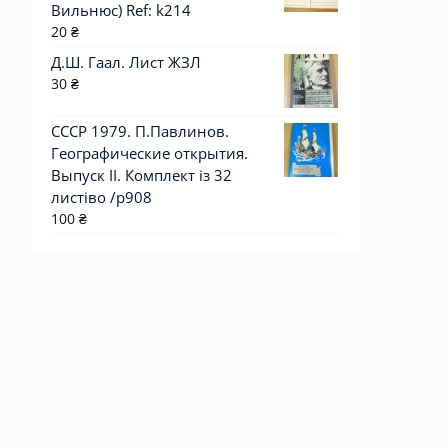
Вильнюс) Ref: k214
20
₴
Д.Ш. Гаал. Лист ЖЗЛ
30
₴
СССР 1979. П.Павлинов.
Географические открытия.
Выпуск II. Комплект із 32
листіво /р908
100
₴