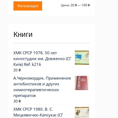
Минимальная
Максимальная
Цена:
20 ₴
—
100 ₴
Фильтрация
цена
цена
Книги
ХМК СРСР 1978. 50 лет
киностудии им. Довженко (СГ
Київ) Ref: k216
20
₴
А.Черномордик. Применение
антибиотиков и других
химиотерапевтических
препаратов
30
₴
ХМК СРСР 1980. В. С.
Мицкявичюс-Капсукас (СГ