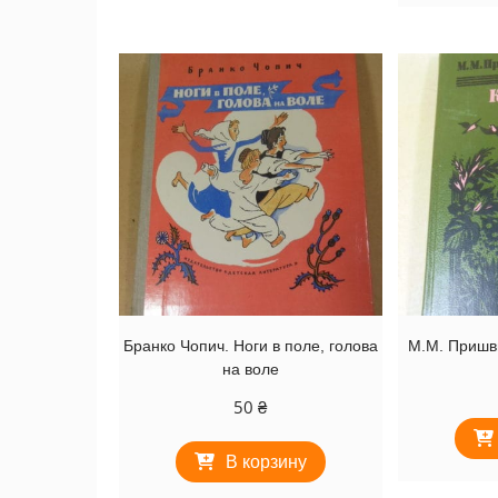
Бранко Чопич. Ноги в поле, голова
М.М. Пришв
на воле
50
₴
В корзину