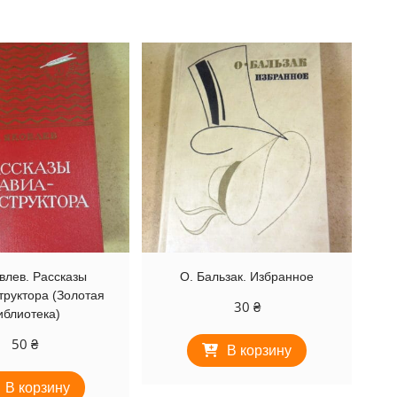
влев. Рассказы
О. Бальзак. Избранное
труктора (Золотая
30
₴
иблиотека)
50
₴
В корзину
В корзину