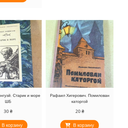
нгуэй. Старик и море
Рафаил Хигерович. Помилован
ШБ
каторгой
30
₴
20
₴
В корзину
В корзину