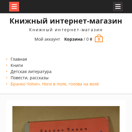
Перейти
Книжный интернет-магазин
к
содержимому
Книжный интернет-магазин
Мой аккаунт
Корзина
/
0
₴
0
Главная
Книги
Детская литература
Повести, рассказы
Бранко Чопич. Ноги в поле, голова на воле