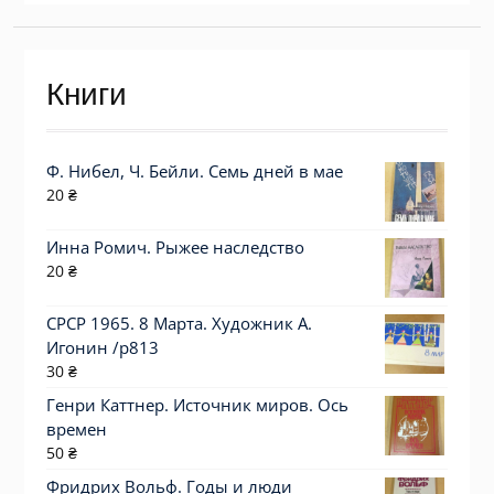
Книги
Ф. Нибел, Ч. Бейли. Семь дней в мае
20
₴
Инна Ромич. Рыжее наследство
20
₴
СРСР 1965. 8 Марта. Художник А.
Игонин /р813
30
₴
Генри Каттнер. Источник миров. Ось
времен
50
₴
Фридрих Вольф. Годы и люди