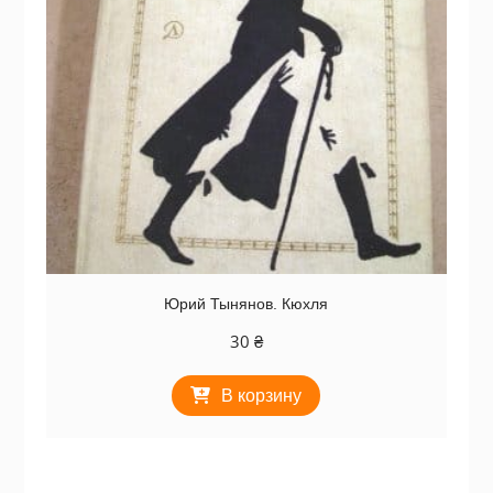
Юрий Тынянов. Кюхля
30
₴
В корзину