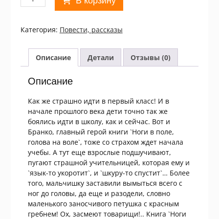
В корзину
товара
Бранко
Чопич.
Категория:
Повести, рассказы
Ноги
в
поле,
Описание
Детали
Отзывы (0)
голова
на
Описание
воле
Как же страшно идти в первый класс! И в
начале прошлого века дети точно так же
боялись идти в школу, как и сейчас. Вот и
Бранко, главный герой книги `Ноги в поле,
голова на воле`, тоже со страхом ждет начала
учебы. А тут еще взрослые подшучивают,
пугают страшной учительницей, которая ему и
`язык-то укоротит`, и `шкуру-то спустит`… Более
того, мальчишку заставили вымыться всего с
ног до головы, да еще и разодели, словно
маленького заносчивого петушка с красным
гребнем! Ох, засмеют товарищи!.. Книга `Ноги