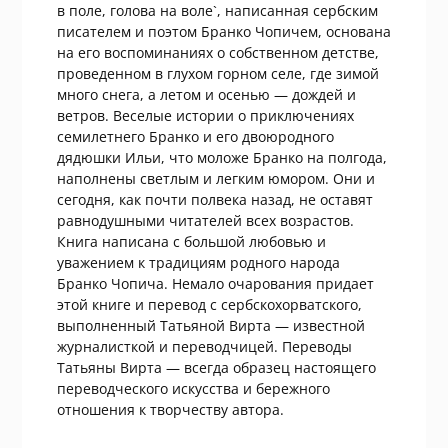
в поле, голова на воле`, написанная сербским
писателем и поэтом Бранко Чопичем, основана
на его воспоминаниях о собственном детстве,
проведенном в глухом горном селе, где зимой
много снега, а летом и осенью — дождей и
ветров. Веселые истории о приключениях
семилетнего Бранко и его двоюродного
дядюшки Ильи, что моложе Бранко на полгода,
наполнены светлым и легким юмором. Они и
сегодня, как почти полвека назад, не оставят
равнодушными читателей всех возрастов.
Книга написана с большой любовью и
уважением к традициям родного народа
Бранко Чопича. Немало очарования придает
этой книге и перевод с сербскохорватского,
выполненный Татьяной Вирта — известной
журналисткой и переводчицей. Переводы
Татьяны Вирта — всегда образец настоящего
переводческого искусства и бережного
отношения к творчеству автора.