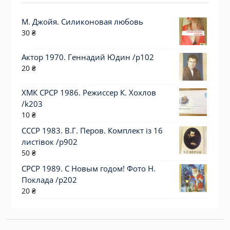
М. Джойя. Силиконовая любовь
30
₴
Актор 1970. Геннадий Юдин /p102
20
₴
ХМК СРСР 1986. Режиссер К. Хохлов
/k203
10
₴
СССР 1983. В.Г. Перов. Комплект із 16
листівок /р902
50
₴
СРСР 1989. С Новым годом! Фото Н.
Поклада /р202
20
₴