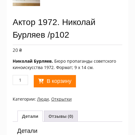
Актор 1972. Николай
Бурляев /p102
20
₴
Николай Бурляев.
Бюро пропаганды советского
киноискусства 1972. Формат; 9 х 14 см.
Количество
В корзину
товара
Актор
1972.
Категории:
Люди
,
Открытки
Николай
Бурляев
/p102
Детали
Отзывы (0)
Детали