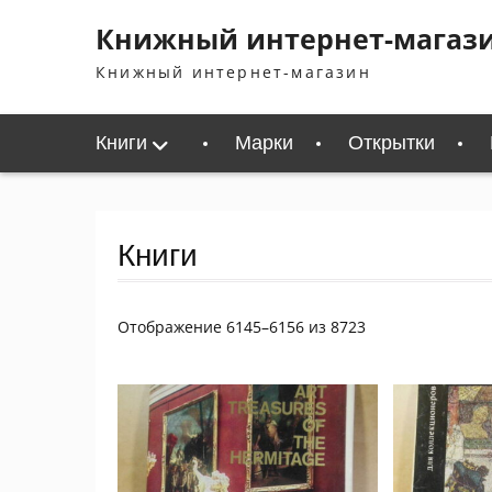
Перейти
Книжный интернет-магаз
к
содержимому
Книжный интернет-магазин
Книги
Марки
Открытки
Книги
Сортировка:
Отображение 6145–6156 из 8723
самые
недавние