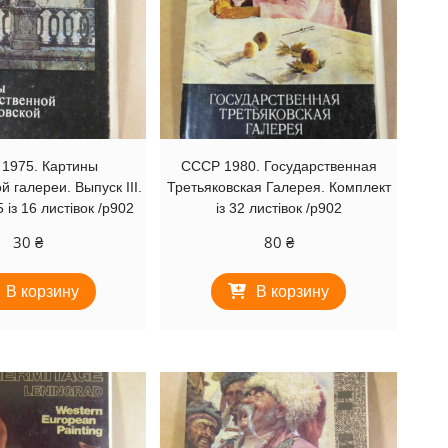
1975. Картины
СССР 1980. Государственная
й галереи. Выпуск III.
Третьяковская Галерея. Комплект
 із 16 листівок /р902
із 32 листівок /р902
30
₴
80
₴
В корзину
В корзину