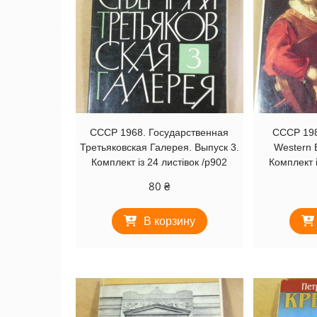
СССР 1968. Государственная
СССР 198
Третьяковская Галерея. Выпуск 3.
Western 
Комплект із 24 листівок /р902
Комплект і
80
₴
В корзину