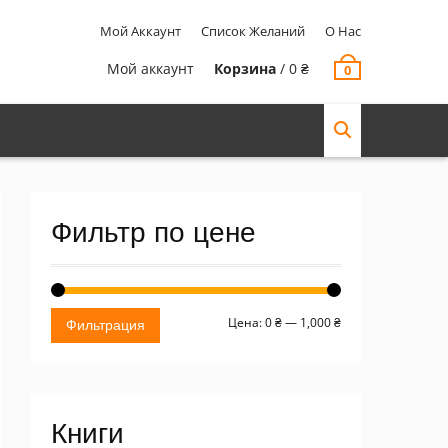
Мой Аккаунт
Список Желаний
О Нас
Мой аккаунт
Корзина
/
0
₴
0
Фильтр по цене
Минимальная
Максимальная
Цена:
0 ₴
—
1,000 ₴
Фильтрация
цена
цена
Книги