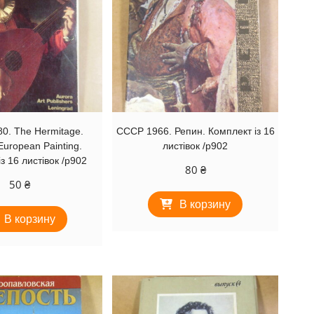
0. The Hermitage.
СССР 1966. Репин. Комплект із 16
European Painting.
листівок /р902
з 16 листівок /р902
80
₴
50
₴
В корзину
В корзину