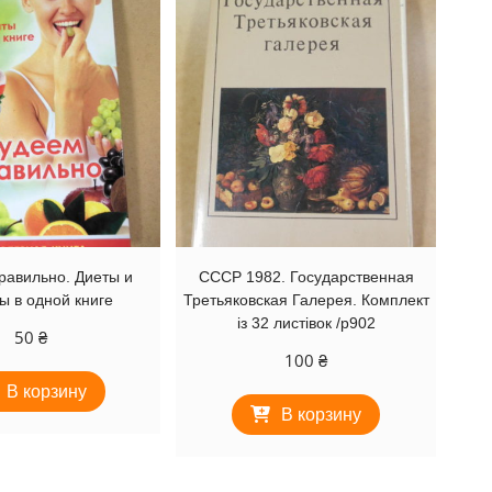
равильно. Диеты и
СССР 1982. Государственная
ы в одной книге
Третьяковская Галерея. Комплект
із 32 листівок /р902
50
₴
100
₴
В корзину
В корзину