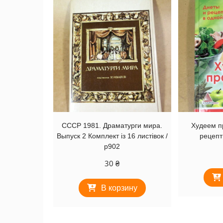
СССР 1981. Драматурги мира.
Худеем п
Выпуск 2 Комплект із 16 листівок /
рецепт
р902
30
₴
В корзину