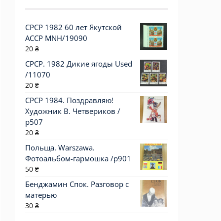
СРСР 1982 60 лет Якутской
АССР MNH/19090
20
₴
СРСР. 1982 Дикие ягоды Used
/11070
20
₴
СРСР 1984. Поздравляю!
Художник В. Четвериков /
р507
20
₴
Польща. Warszawa.
Фотоальбом-гармошка /р901
50
₴
Бенджамин Спок. Разговор с
матерью
30
₴