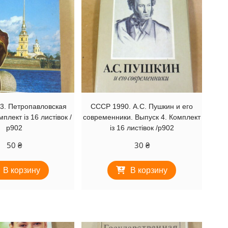
3. Петропавловская
СССР 1990. А.С. Пушкин и его
плект із 16 листівок /
современники. Выпуск 4. Комплект
р902
із 16 листівок /р902
50
₴
30
₴
В корзину
В корзину