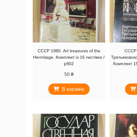
СССР 1980. Art treasures of the
СССР 
Hermitage. Комплект із 16 листівок /
Третьяковско
р902
Комплект 15
50
₴
В корзину