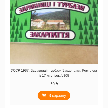
УССР 1987. Здравниці і турбази Закарпаття. Комплект
із 17 листівок /р905
50
₴
В корзину