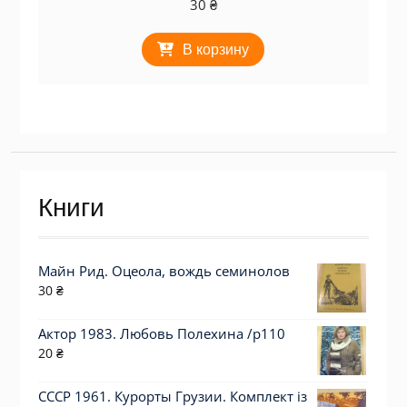
30
₴
В корзину
Книги
Майн Рид. Оцеола, вождь семинолов
30
₴
Актор 1983. Любовь Полехина /p110
20
₴
СССР 1961. Курорты Грузии. Комплект із