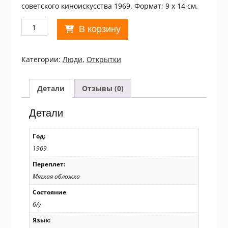
советского киноискусства 1969. Формат; 9 х 14 см.
Количество
В корзину
товара
Кадр
із
Категории:
Люди
,
Открытки
фільму
1969.
Анна
Детали
Отзывы (0)
Каренина
/p104
Детали
Год:
1969
Переплет:
Мягкая обложка
Состояние
б/у
Язык: