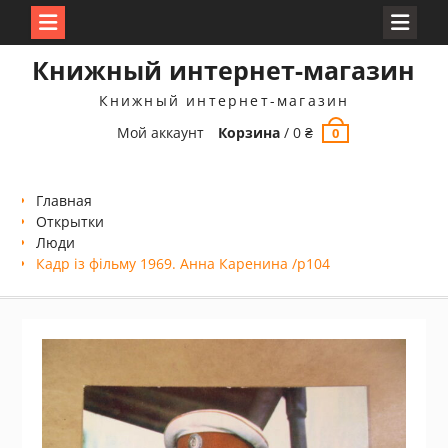
Перейти
Книжный интернет-магазин
к
содержимому
Книжный интернет-магазин
Мой аккаунт
Корзина
/
0
₴
0
Главная
Открытки
Люди
Кадр із фільму 1969. Анна Каренина /p104