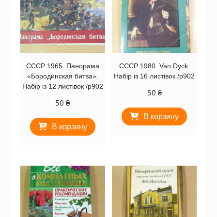
СССР 1965. Панорама
СССР 1980. Van Dyck.
«Бородинская битва».
Набір із 16 листівок /р902
Набір із 12 листівок /р902
50
₴
50
₴
В корзину
В корзину