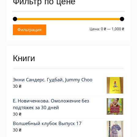
Фильтр по цене
Миним
Макси
Цена:
0 ₴
—
1,000 ₴
Фильтрация
цена
цена
Книги
Энни Сандерс. Гудбай, Jummy Choo
30
₴
Е. Новиченкова. Омоложение без
подтяжек за 30 дней
30
₴
Волшебный клубок Выпуск 17
30
₴