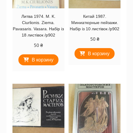
Литва 1974. M. K.
Китай 1987.
Ciurlionis. Ziema.
Миниатюрные пейзажи.
Pavasaris. Vasara. Набір із
Набір із 10 листівок /р902
18 листівок /р902
50
₴
50
₴
В корзину
В корзину