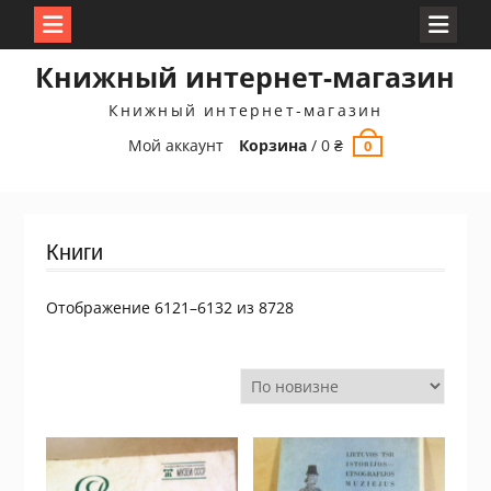
Перейти
Книжный интернет-магазин
к
содержимому
Книжный интернет-магазин
Мой аккаунт
Корзина
/
0
₴
0
Книги
Сортировка:
Отображение 6121–6132 из 8728
самые
недавние