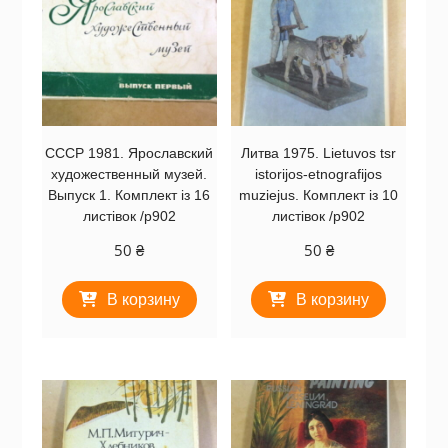
СССР 1981. Ярославский
Литва 1975. Lietuvos tsr
художественный музей.
istorijos-etnografijos
Выпуск 1. Комплект із 16
muziejus. Комплект із 10
листівок /р902
листівок /р902
50
₴
50
₴
В корзину
В корзину