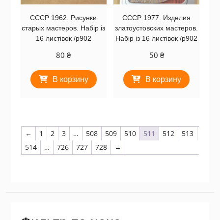
СССР 1962. Рисунки
СССР 1977. Изделия
старых мастеров. Набір із
златоустовских мастеров.
16 листівок /р902
Набір із 16 листівок /р902
80
₴
50
₴
В корзину
В корзину
←
1
2
3
…
508
509
510
511
512
513
514
…
726
727
728
→