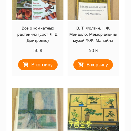
Все о комнатных
В. Т. Фолтин, І. Ф.
растениях (сост. Л. В.
Манайло. Меморіальний
Дмитренко)
музей Ф.Ф. Манайла
50
₴
50
₴
В корзину
В корзину