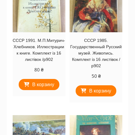
СССР 1991. М.П.Митурич-
СССР 1985.
Хлебников. Иллюстрации
Государственный Русский
к книге. Комплект із 16
музей. Живопись.
листівок /р902
Комплект із 16 листівок /
р902
80
₴
50
₴
В корзину
В корзину